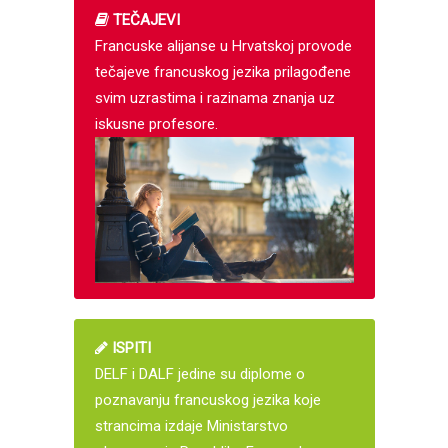
TEČAJEVI
Francuske alijanse u Hrvatskoj provode
tečajeve francuskog jezika prilagođene
svim uzrastima i razinama znanja uz
iskusne profesore.
ISPITI
DELF i DALF jedine su diplome o
poznavanju francuskog jezika koje
strancima izdaje Ministarstvo