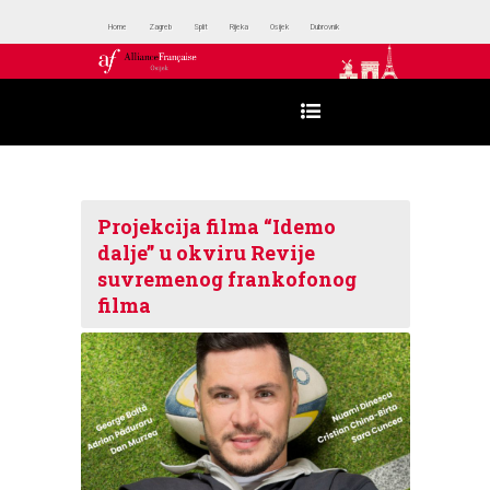
Home
Zagreb
Split
Rijeka
Osijek
Dubrovnik
Projekcija filma “Idemo
dalje” u okviru Revije
suvremenog frankofonog
filma