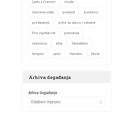
Ljeto s Franom
moda
otvorena vrata
povijest
početnici
predavanje
priče za djecu i odrasle
Prvi svjetski rat
putovanja
radionica
strip
Swisstales
tečajevi
upisi
članstvo
škola
Arhiva događanja
Arhiva događanja