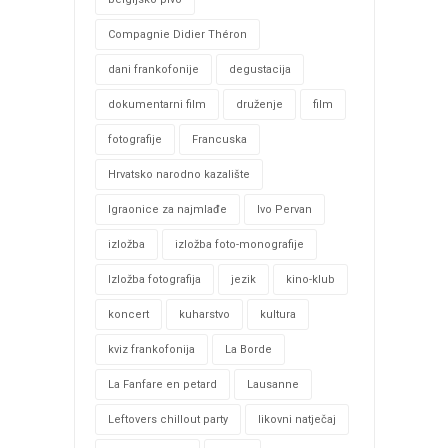
Compagnie Didier Théron
dani frankofonije
degustacija
dokumentarni film
druženje
film
fotografije
Francuska
Hrvatsko narodno kazalište
Igraonice za najmlađe
Ivo Pervan
izložba
izložba foto-monografije
Izložba fotografija
jezik
kino-klub
koncert
kuharstvo
kultura
kviz frankofonija
La Borde
La Fanfare en petard
Lausanne
Leftovers chillout party
likovni natječaj