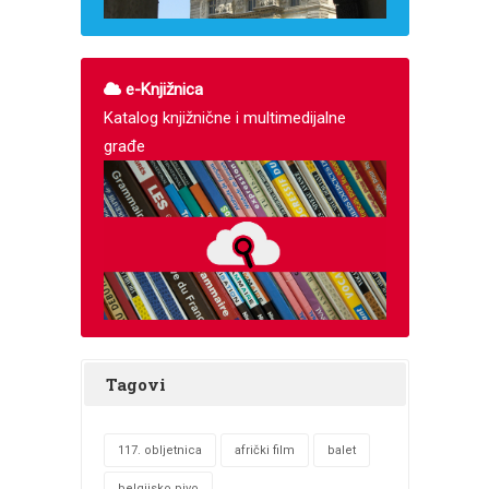
e-Knjižnica
Katalog knjižnične i multimedijalne
građe
Tagovi
117. obljetnica
afrički film
balet
belgijsko pivo