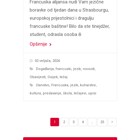
Francuska alijansa nudi Vam jezične
boravke od tjedan dana u Strasbourgu,
europskoj prijestolnici i dragulju
francuske baštine! Bilo da ste tinejdžer,
student, odrasla osoba ili
Opširnije
02 veljača, 2026
Događanja
,
francuski
,
jezik
,
novosti
,
Obavijesti
,
Osijek
,
tečaj
članstvo
,
Francuska
,
jezik
,
kuharstvo
,
kultura
,
predavanje
,
škola
,
tečajevi
,
upisi
1
2
3
4
…
25