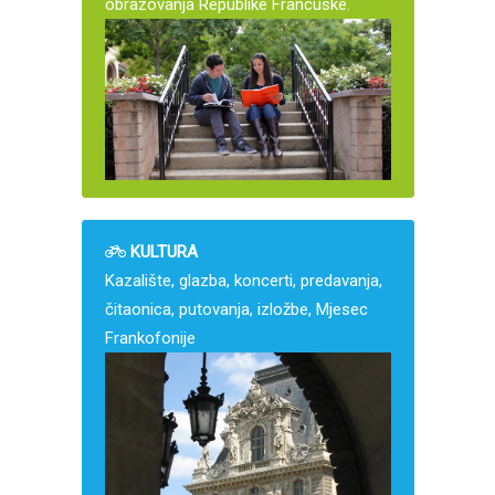
obrazovanja Republike Francuske.
KULTURA
Kazalište, glazba, koncerti, predavanja,
čitaonica, putovanja, izložbe, Mjesec
Frankofonije