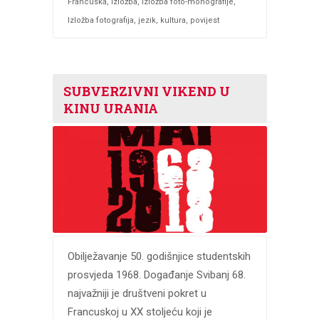
Francuska
,
izložba
,
izložba foto-monografije
,
Izložba fotografija
,
jezik
,
kultura
,
povijest
SUBVERZIVNI VIKEND U
KINU URANIA
Obilježavanje 50. godišnjice studentskih
prosvjeda 1968. Događanje Svibanj 68.
najvažniji je društveni pokret u
Francuskoj u XX stoljeću koji je