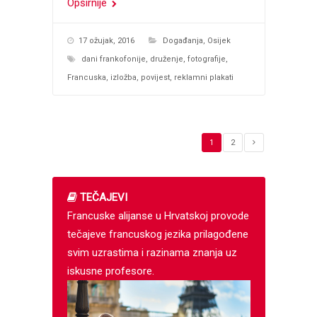
Opširnije
17 ožujak, 2016
Događanja
,
Osijek
dani frankofonije
,
druženje
,
fotografije
,
Francuska
,
izložba
,
povijest
,
reklamni plakati
1
2
TEČAJEVI
Francuske alijanse u Hrvatskoj provode
tečajeve francuskog jezika prilagođene
svim uzrastima i razinama znanja uz
iskusne profesore.