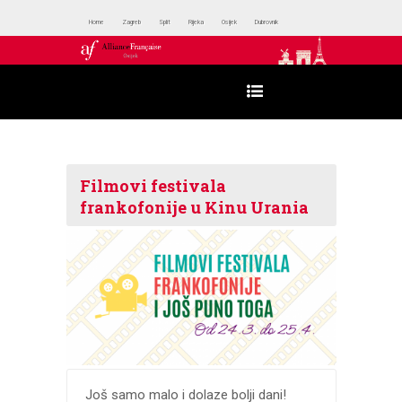
Home
Zagreb
Split
Rijeka
Osijek
Dubrovnik
Filmovi festivala
frankofonije u Kinu Urania
Još samo malo i dolaze bolji dani!