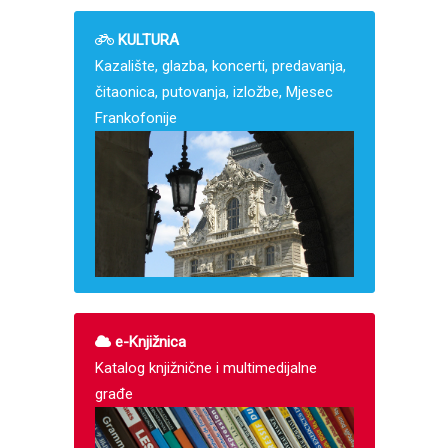
KULTURA
Kazalište, glazba, koncerti, predavanja,
čitaonica, putovanja, izložbe, Mjesec
Frankofonije
e-Knjižnica
Katalog knjižnične i multimedijalne
građe