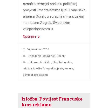
označio temeljni prekid u političkoj
povijesti i mentalitetima ljudi. Francuska
alijansa Osijek, u suradnji s Francuskim
institutom Zagreb, Švicarskim
veleposlanstvom u
Opširnije
04 prosinac, 2018
Događanja
,
Obavijesti
,
Osijek
dokumentarni film
,
film
,
fotografije
,
izložba
,
Izložba fotografija
,
jezik
,
kultura
,
povijest
,
predavanje
Izložba: Povijest Francuske
kroz reklamu