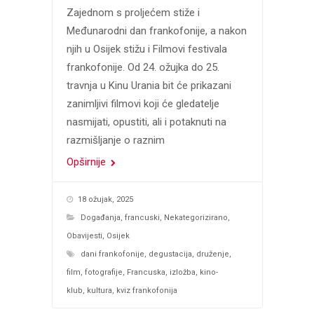
Zajednom s proljećem stiže i
Međunarodni dan frankofonije, a nakon
njih u Osijek stižu i Filmovi festivala
frankofonije. Od 24. ožujka do 25.
travnja u Kinu Urania bit će prikazani
zanimljivi filmovi koji će gledatelje
nasmijati, opustiti, ali i potaknuti na
razmišljanje o raznim
Opširnije
18 ožujak, 2025
Događanja
,
francuski
,
Nekategorizirano
,
Obavijesti
,
Osijek
dani frankofonije
,
degustacija
,
druženje
,
film
,
fotografije
,
Francuska
,
izložba
,
kino-
klub
,
kultura
,
kviz frankofonija