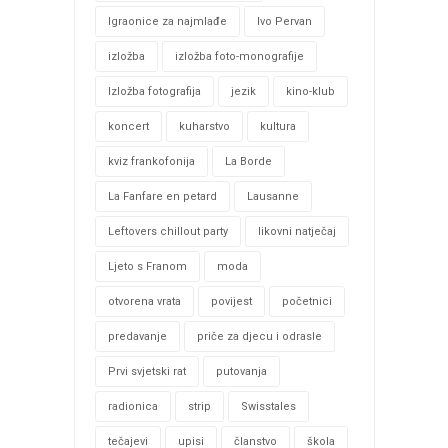
Igraonice za najmlađe
Ivo Pervan
izložba
izložba foto-monografije
Izložba fotografija
jezik
kino-klub
koncert
kuharstvo
kultura
kviz frankofonija
La Borde
La Fanfare en petard
Lausanne
Leftovers chillout party
likovni natječaj
Ljeto s Franom
moda
otvorena vrata
povijest
početnici
predavanje
priče za djecu i odrasle
Prvi svjetski rat
putovanja
radionica
strip
Swisstales
tečajevi
upisi
članstvo
škola