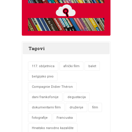
Tagovi
117. obljetnica
afrički film
balet
belgijsko pivo
Compagnie Didier Théron
dani frankofonije
degustacija
dokumentarni film
druženje
film
fotografije
Francuska
Hrvatsko narodno kazalište