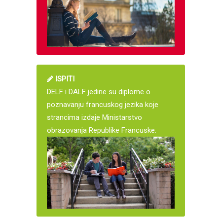
ISPITI
DELF i DALF jedine su diplome o
poznavanju francuskog jezika koje
strancima izdaje Ministarstvo
obrazovanja Republike Francuske.