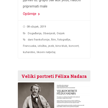
pjevati uz grupu Jall aux yeux, naučiti
pripremati male
Opširnije
08 ožujak, 2019
Događanja
,
Obavijesti
,
Osijek
dani frankofonije
,
film
,
fotografije
,
Francuska
,
izložba
,
jezik
,
kino-klub
,
koncert
,
kuharstvo
,
likovni natječaj
Veliki portreti Félixa Nadara