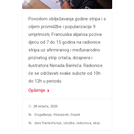
Povodom obilježavanja godine stripa i s
ciljem promidžbe i popularizacije 9.
umjetnosti, Francuska alijansa poziva
djecu od 7 do 15 godina na radionice
stripa uz afirmiranog i međunarodno
priznatog strip crtača, dizajnera i
ilustratora Nenada Barinića. Radionice
će se održavati svake subote od 10h
do 12h u periodu
Opširnije
28 veljača, 2020
Događanja
,
Obavijesti
,
Osijek
dani frankofonije
,
izložba
,
radionica
,
strip