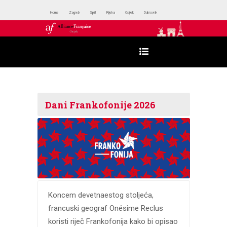
Home
Zagreb
Split
Rijeka
Osijek
Dubrovnik
Dani Frankofonije 2026
Koncem devetnaestog stoljeća,
francuski geograf Onésime Reclus
koristi riječ Frankofonija kako bi opisao