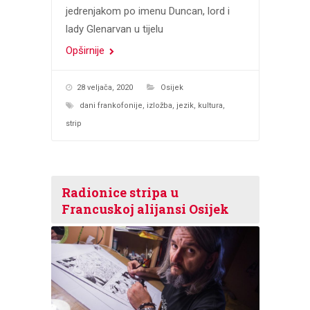
jedrenjakom po imenu Duncan, lord i
lady Glenarvan u tijelu
Opširnije
28 veljača, 2020
Osijek
dani frankofonije
,
izložba
,
jezik
,
kultura
,
strip
Radionice stripa u
Francuskoj alijansi Osijek