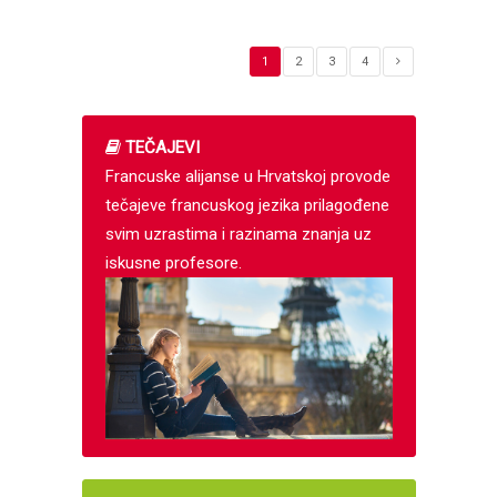
1
2
3
4
TEČAJEVI
Francuske alijanse u Hrvatskoj provode
tečajeve francuskog jezika prilagođene
svim uzrastima i razinama znanja uz
iskusne profesore.