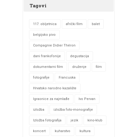
Tagovi
117. obljetnica
afrički film
balet
belgijsko pivo
Compagnie Didier Théron
dani frankofonije
degustacija
dokumentarni film
druženje
film
fotografije
Francuska
Hrvatsko narodno kazalište
Igraonice za najmlađe
Ivo Pervan
izložba
izložba foto-monografije
Izložba fotografija
jezik
kino-klub
koncert
kuharstvo
kultura