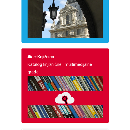
e-Knjižnica
Katalog knjižnične i multimedijalne
građe