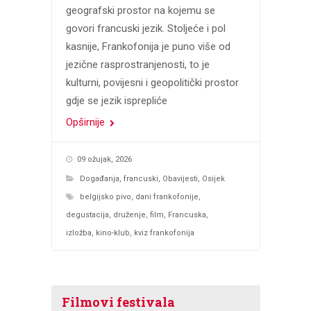
geografski prostor na kojemu se
govori francuski jezik. Stoljeće i pol
kasnije, Frankofonija je puno više od
jezične rasprostranjenosti, to je
kulturni, povijesni i geopolitički prostor
gdje se jezik isprepliće
Opširnije
09 ožujak, 2026
Događanja
,
francuski
,
Obavijesti
,
Osijek
belgijsko pivo
,
dani frankofonije
,
degustacija
,
druženje
,
film
,
Francuska
,
izložba
,
kino-klub
,
kviz frankofonija
Filmovi festivala