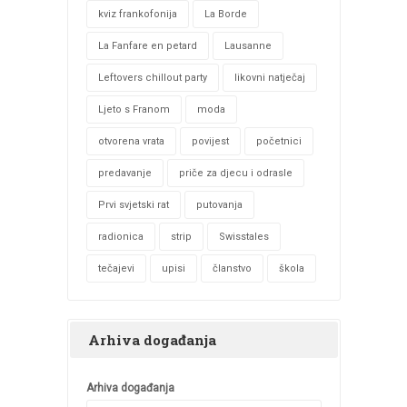
kviz frankofonija
La Borde
La Fanfare en petard
Lausanne
Leftovers chillout party
likovni natječaj
Ljeto s Franom
moda
otvorena vrata
povijest
početnici
predavanje
priče za djecu i odrasle
Prvi svjetski rat
putovanja
radionica
strip
Swisstales
tečajevi
upisi
članstvo
škola
Arhiva događanja
Arhiva događanja