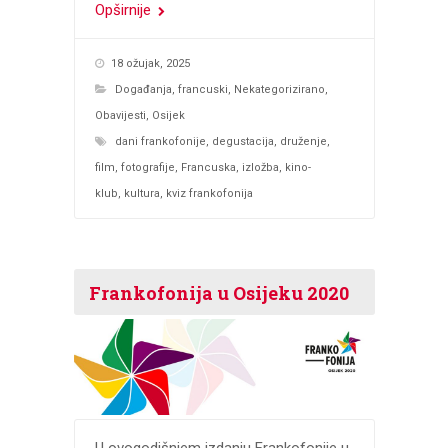
Opširnije
18 ožujak, 2025
Događanja
,
francuski
,
Nekategorizirano
,
Obavijesti
,
Osijek
dani frankofonije
,
degustacija
,
druženje
,
film
,
fotografije
,
Francuska
,
izložba
,
kino-
klub
,
kultura
,
kviz frankofonija
Frankofonija u Osijeku 2020
U ovogodišnjem izdanju Frankofonije u