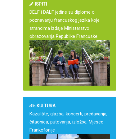
ISPITI
DELF i DALF jedine su diplome o
poznavanju francuskog jezika koje
strancima izdaje Ministarstvo
obrazovanja Republike Francuske.
KULTURA
Kazalište, glazba, koncerti, predavanja,
čitaonica, putovanja, izložbe, Mjesec
Frankofonije