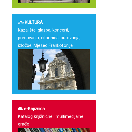
KULTURA
Kazalište, glazba, koncerti,
predavanja, čitaonica, putovanja,
izložbe, Mjesec Frankofonije
e-Knjižnica
Katalog knjižnične i multimedijalne
građe