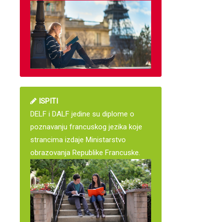
ISPITI
DELF i DALF jedine su diplome o
poznavanju francuskog jezika koje
strancima izdaje Ministarstvo
obrazovanja Republike Francuske.