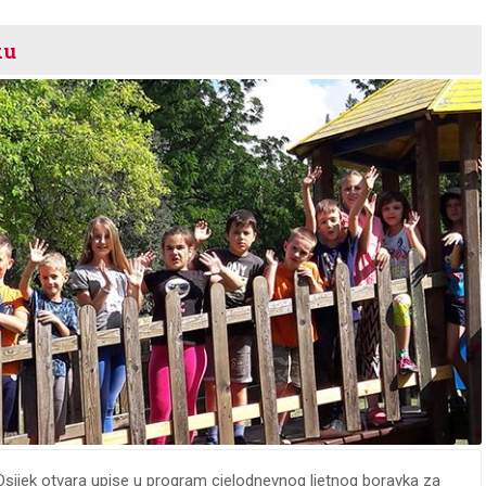
ku
a Osijek otvara upise u program cjelodnevnog ljetnog boravka za