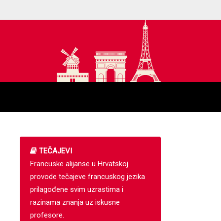
TEČAJEVI
Francuske alijanse u Hrvatskoj
provode tečajeve francuskog jezika
prilagođene svim uzrastima i
razinama znanja uz iskusne
profesore.