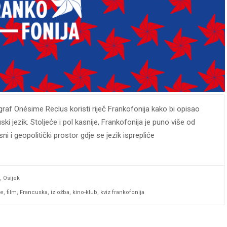
af Onésime Reclus koristi riječ Frankofonija kako bi opisao
i jezik. Stoljeće i pol kasnije, Frankofonija je puno više od
sni i geopolitički prostor gdje se jezik isprepliće
,
Osijek
je
,
film
,
Francuska
,
izložba
,
kino-klub
,
kviz frankofonija