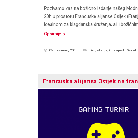
Pozivamo vas na božićno izdanje našeg Modnog
20h u prostoru Francuske alijanse Osijek (Fra
idealnom za blagdanska druženja, ali i božićni
Opširnije
05 prosinac, 2025
Događanja
,
Obavijesti
,
Osijek
Francuska alijansa Osijek na fra