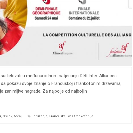
j sudjelovati u međunarodnom natjecanju Défi Inter-Alliances.
iku da pokažu svoje znanje o Francuskoj i frankofonim državama,
je zanimljive nagrade. Za najbolje od najboljih
i
,
Osijek
,
tečaj
druženje
,
Francuska
,
kviz frankofonija