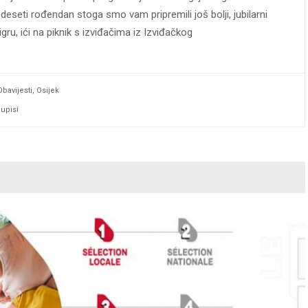
deseti rođendan stoga smo vam pripremili još bolji, jubilarni
ru, ići na piknik s izviđačima iz Izviđačkog
Obavijesti
,
Osijek
,
upisi