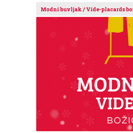
Modni buvljak / Vide-placards bo