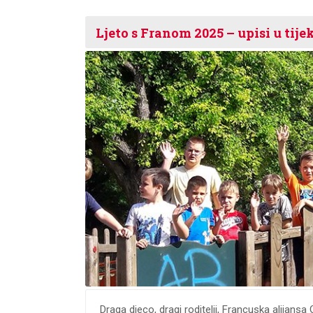
Ljeto s Franom 2025 – upisi u tije
Draga djeco, dragi roditelji, Francuska alijans