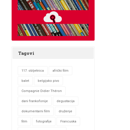
Tagovi
117. obljetnica
afrički film
balet
belgijsko pivo
Compagnie Didier Théron
dani frankofonije
degustacija
dokumentarni film
druženje
film
fotografije
Francuska