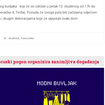
 buvljaka koji će se održati u petak 12. studenog od 17h do
njevačka 4, Tvrđa). Ponuda će ovoga puta biti začinjena odjećom
m i drugim dekoracijama koje će uljepšati svaki dom.
druženje
,
Francuska
ncuski pogon organizira zanimljiva događanja