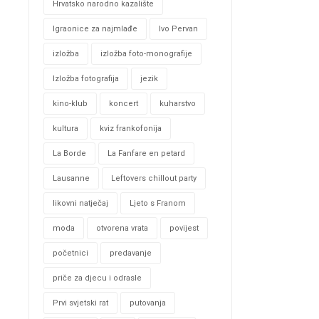
Hrvatsko narodno kazalište
Igraonice za najmlađe
Ivo Pervan
izložba
izložba foto-monografije
Izložba fotografija
jezik
kino-klub
koncert
kuharstvo
kultura
kviz frankofonija
La Borde
La Fanfare en petard
Lausanne
Leftovers chillout party
likovni natječaj
Ljeto s Franom
moda
otvorena vrata
povijest
početnici
predavanje
priče za djecu i odrasle
Prvi svjetski rat
putovanja