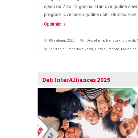
djecu od 7 do 12 godina. Fran ove godine slavi 
program. Ove ćemo godine učiti robotiku kroz ig
Opširnije
05 svibanj, 2025
Događanja
,
francuski
,
novosti
,
druženje
,
Francuska
,
jezik
,
Ljeto s Franom
,
radionica
Défi InterAlliances 2025