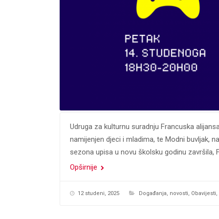
Udruga za kulturnu suradnju Francuska alijansa
namijenjen djeci i mladima, te Modni buvljak, na
sezona upisa u novu školsku godinu završila, F
Opširnije
12 studeni, 2025
Događanja
,
novosti
,
Obavijesti
,