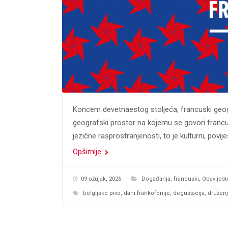
Koncem devetnaestog stoljeća, francuski geogr
geografski prostor na kojemu se govori francusk
jezične rasprostranjenosti, to je kulturni, povije
Opširnije
09 ožujak, 2026
Događanja
,
francuski
,
Obavijesti
belgijsko pivo
,
dani frankofonije
,
degustacija
,
družen