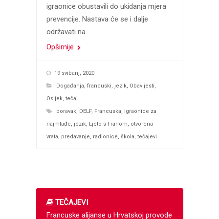
igraonice obustavili do ukidanja mjera
prevencije. Nastava će se i dalje
održavati na
Opširnije
19 svibanj, 2020
Događanja
,
francuski
,
jezik
,
Obavijesti
,
Osijek
,
tečaj
boravak
,
DELF
,
Francuska
,
Igraonice za
najmlađe
,
jezik
,
Ljeto s Franom
,
otvorena
vrata
,
predavanje
,
radionice
,
škola
,
tečajevi
TEČAJEVI
Francuske alijanse u Hrvatskoj provode