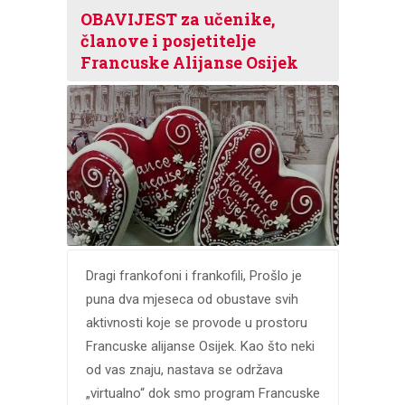
OBAVIJEST za učenike,
članove i posjetitelje
Francuske Alijanse Osijek
Dragi frankofoni i frankofili, Prošlo je
puna dva mjeseca od obustave svih
aktivnosti koje se provode u prostoru
Francuske alijanse Osijek. Kao što neki
od vas znaju, nastava se održava
„virtualno“ dok smo program Francuske