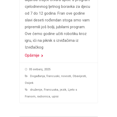
cjelodnevnog ljetnog boravka za djecu
od 7 do 12 godina. Fran ove godine
slavi deseti rođendan stoga smo vam
pripremili još bolji, jubilarni program.
Ove ćemo godine učiti robotiku kroz
igru, ići na piknik s izviđačima iz
Izviđačkog
Opširnije
05 svibanj, 2025
Događanja
,
francuski
,
novosti
,
Obavijesti
,
Osijek
druženje
,
Francuska
,
jezik
,
Ljeto s
Franom
,
radionica
,
upisi