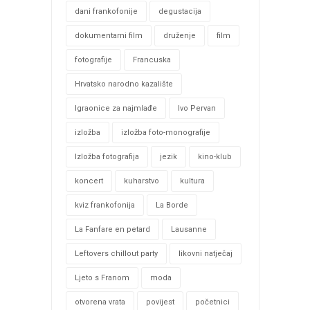
dani frankofonije
degustacija
dokumentarni film
druženje
film
fotografije
Francuska
Hrvatsko narodno kazalište
Igraonice za najmlađe
Ivo Pervan
izložba
izložba foto-monografije
Izložba fotografija
jezik
kino-klub
koncert
kuharstvo
kultura
kviz frankofonija
La Borde
La Fanfare en petard
Lausanne
Leftovers chillout party
likovni natječaj
Ljeto s Franom
moda
otvorena vrata
povijest
početnici