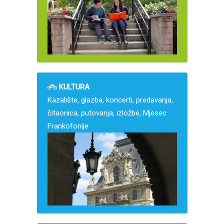
KULTURA
Kazalište, glazba, koncerti, predavanja,
čitaonica, putovanja, izložbe, Mjesec
Frankofonije