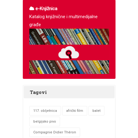
e-Knjižnica
Katalog knjižnične i multimedijalne
građe
Tagovi
117. obljetnica
afrički film
balet
belgijsko pivo
Compagnie Didier Théron