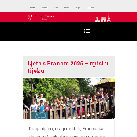
Home
Zagreb
Split
Rijeka
Osijek
Dubrovnik
Ljeto s Franom 2025 – upisi u
tijeku
Draga djeco, dragi roditelji, Francuska
alijansa Osijek otvara upise u program