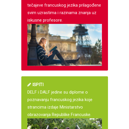
tečajeve francuskog jezika prilagođene
svim uzrastima i razinama znanja uz
iskusne profesore.
ISPITI
DELF i DALF jedine su diplome o
poznavanju francuskog jezika koje
strancima izdaje Ministarstvo
obrazovanja Republike Francuske.