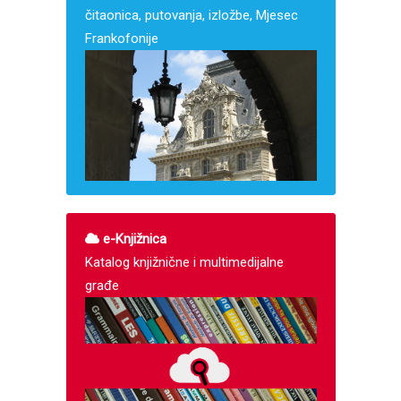
čitaonica, putovanja, izložbe, Mjesec
Frankofonije
e-Knjižnica
Katalog knjižnične i multimedijalne
građe