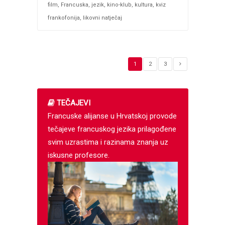
film
,
Francuska
,
jezik
,
kino-klub
,
kultura
,
kviz
frankofonija
,
likovni natječaj
1
2
3
TEČAJEVI
Francuske alijanse u Hrvatskoj provode
tečajeve francuskog jezika prilagođene
svim uzrastima i razinama znanja uz
iskusne profesore.