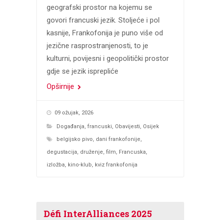
geografski prostor na kojemu se
govori francuski jezik. Stoljeće i pol
kasnije, Frankofonija je puno više od
jezične rasprostranjenosti, to je
kulturni, povijesni i geopolitički prostor
gdje se jezik isprepliće
Opširnije
09 ožujak, 2026
Događanja
,
francuski
,
Obavijesti
,
Osijek
belgijsko pivo
,
dani frankofonije
,
degustacija
,
druženje
,
film
,
Francuska
,
izložba
,
kino-klub
,
kviz frankofonija
Défi InterAlliances 2025