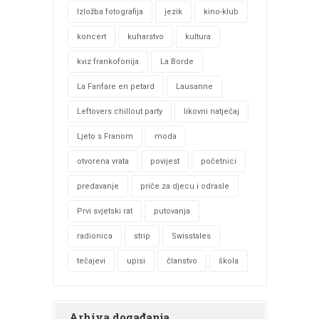
Izložba fotografija
jezik
kino-klub
koncert
kuharstvo
kultura
kviz frankofonija
La Borde
La Fanfare en petard
Lausanne
Leftovers chillout party
likovni natječaj
Ljeto s Franom
moda
otvorena vrata
povijest
početnici
predavanje
priče za djecu i odrasle
Prvi svjetski rat
putovanja
radionica
strip
Swisstales
tečajevi
upisi
članstvo
škola
Arhiva događanja