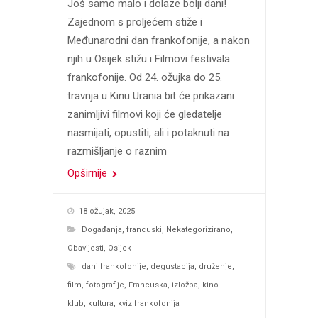
Još samo malo i dolaze bolji dani!
Zajednom s proljećem stiže i
Međunarodni dan frankofonije, a nakon
njih u Osijek stižu i Filmovi festivala
frankofonije. Od 24. ožujka do 25.
travnja u Kinu Urania bit će prikazani
zanimljivi filmovi koji će gledatelje
nasmijati, opustiti, ali i potaknuti na
razmišljanje o raznim
Opširnije
18 ožujak, 2025
Događanja
,
francuski
,
Nekategorizirano
,
Obavijesti
,
Osijek
dani frankofonije
,
degustacija
,
druženje
,
film
,
fotografije
,
Francuska
,
izložba
,
kino-
klub
,
kultura
,
kviz frankofonija