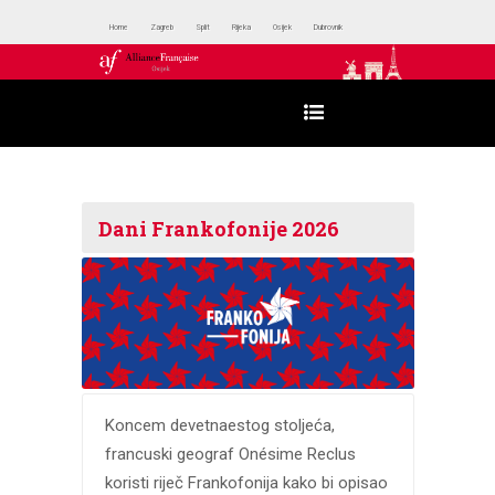
Home
Zagreb
Split
Rijeka
Osijek
Dubrovnik
Dani Frankofonije 2026
Koncem devetnaestog stoljeća,
francuski geograf Onésime Reclus
koristi riječ Frankofonija kako bi opisao