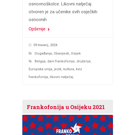
osnovnoškolce. Likovni natječaj
otvoren je za učenike svih osječkih
osnovnih
Opširnije
09 travanj, 2024
Događanja
,
Obavijesti
,
Osijek
Belgija
,
dani frankofonije
,
druženje
,
Europska unija
,
jezik
,
kultura
,
kviz
frankofonija
,
likovni natječaj
Frankofonija u Osijeku 2021