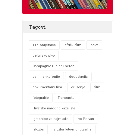
Tagovi
117. obljetnica
afrički film
balet
belgijsko pivo
Compagnie Didier Théron
dani frankofonije
degustacija
dokumentarni film
druženje
film
fotografije
Francuska
Hrvatsko narodno kazalište
Igraonice za najmlađe
Ivo Pervan
izložba
izložba foto-monografije