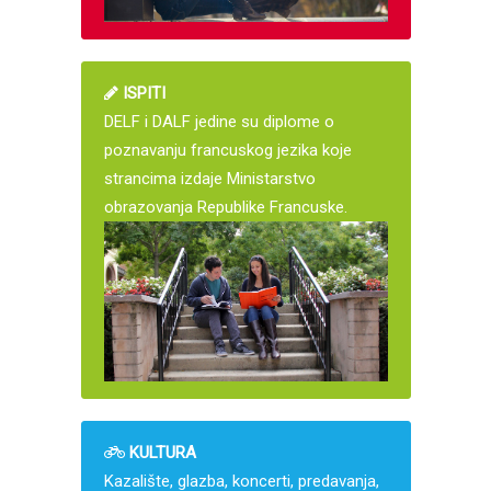
ISPITI
DELF i DALF jedine su diplome o
poznavanju francuskog jezika koje
strancima izdaje Ministarstvo
obrazovanja Republike Francuske.
KULTURA
Kazalište, glazba, koncerti, predavanja,