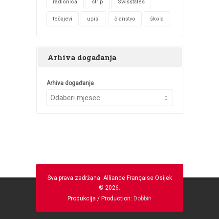
radionica
strip
Swisstales
tečajevi
upisi
članstvo
škola
Arhiva događanja
Arhiva događanja
Sva prava zadržana. Alliance Française Osijek
© 2026.
Produkcija / Production:
Dobbin