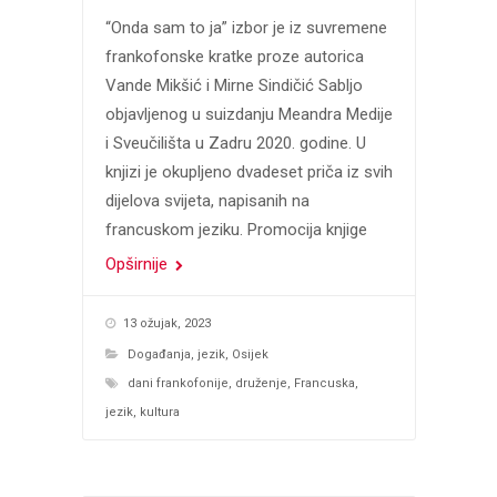
“Onda sam to ja” izbor je iz suvremene
frankofonske kratke proze autorica
Vande Mikšić i Mirne Sindičić Sabljo
objavljenog u suizdanju Meandra Medije
i Sveučilišta u Zadru 2020. godine. U
knjizi je okupljeno dvadeset priča iz svih
dijelova svijeta, napisanih na
francuskom jeziku. Promocija knjige
Opširnije
13 ožujak, 2023
Događanja
,
jezik
,
Osijek
dani frankofonije
,
druženje
,
Francuska
,
jezik
,
kultura