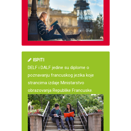
ISPITI
DELF i DALF jedine su diplome o
poznavanju francuskog jezika koje
strancima izdaje Ministarstvo
obrazovanja Republike Francuske.