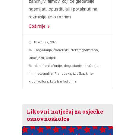
zanimljivi filmovi koji će gledatelje
nasmijati, opustiti, ali i potaknuti na
razmišljanje o raznim
Opširnije
18 ožujak, 2025
Događanja
,
francuski
,
Nekategorizirano
,
Obavijesti
,
Osijek
dani frankofonije
,
degustacija
,
druženje
,
film
,
fotografije
,
Francuska
,
izložba
,
kino-
klub
,
kultura
,
kviz frankofonija
Likovni natječaj za osječke
osnovnoškolce