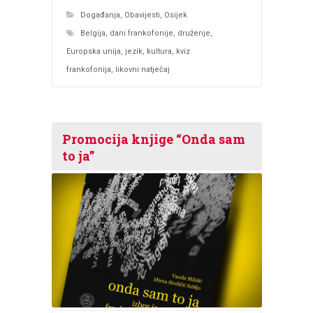
Događanja
,
Obavijesti
,
Osijek
Belgija
,
dani frankofonije
,
druženje
,
Europska unija
,
jezik
,
kultura
,
kviz
frankofonija
,
likovni natječaj
Promocija knjige “Onda sam
to ja”