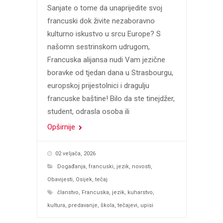
Sanjate o tome da unaprijedite svoj
francuski dok živite nezaboravno
kulturno iskustvo u srcu Europe? S
našomn sestrinskom udrugom,
Francuska alijansa nudi Vam jezične
boravke od tjedan dana u Strasbourgu,
europskoj prijestolnici i dragulju
francuske baštine! Bilo da ste tinejdžer,
student, odrasla osoba ili
Opširnije
02 veljača, 2026
Događanja
,
francuski
,
jezik
,
novosti
,
Obavijesti
,
Osijek
,
tečaj
članstvo
,
Francuska
,
jezik
,
kuharstvo
,
kultura
,
predavanje
,
škola
,
tečajevi
,
upisi