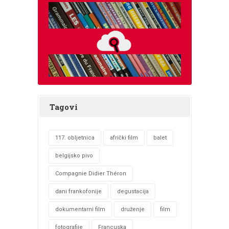
Tagovi
117. obljetnica
afrički film
balet
belgijsko pivo
Compagnie Didier Théron
dani frankofonije
degustacija
dokumentarni film
druženje
film
fotografije
Francuska