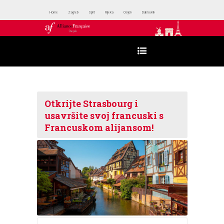
Home
Zagreb
Split
Rijeka
Osijek
Dubrovnik
Otkrijte Strasbourg i
usavršite svoj francuski s
Francuskom alijansom!