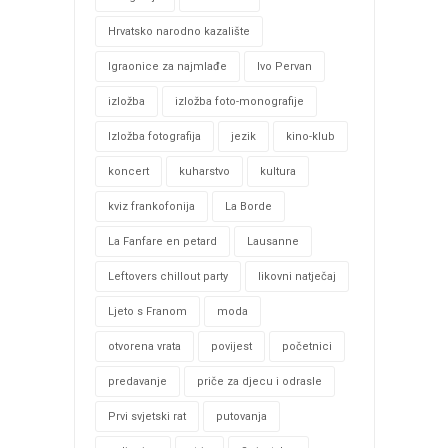
Hrvatsko narodno kazalište
Igraonice za najmlađe
Ivo Pervan
izložba
izložba foto-monografije
Izložba fotografija
jezik
kino-klub
koncert
kuharstvo
kultura
kviz frankofonija
La Borde
La Fanfare en petard
Lausanne
Leftovers chillout party
likovni natječaj
Ljeto s Franom
moda
otvorena vrata
povijest
početnici
predavanje
priče za djecu i odrasle
Prvi svjetski rat
putovanja