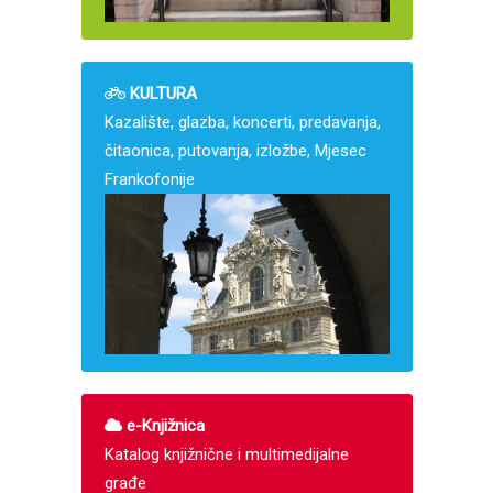
KULTURA
Kazalište, glazba, koncerti, predavanja,
čitaonica, putovanja, izložbe, Mjesec
Frankofonije
e-Knjižnica
Katalog knjižnične i multimedijalne
građe