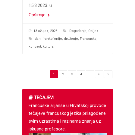
15.3.2023. u
Opširnije
13 ožujak, 2023
Događanja
,
Osijek
dani frankofonije
,
druženje
,
Francuska
,
koncert
,
kultura
1
2
3
4
…
6
TEČAJEVI
Francuske alijanse u Hrvatskoj provode
tečajeve francuskog jezika prilagođene
svim uzrastima i razinama znanja uz
iskusne profesore.