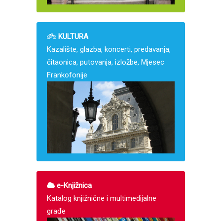
KULTURA
Kazalište, glazba, koncerti, predavanja,
čitaonica, putovanja, izložbe, Mjesec
Frankofonije
e-Knjižnica
Katalog knjižnične i multimedijalne
građe