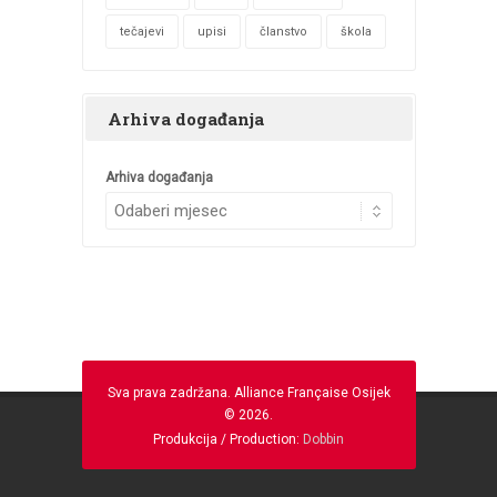
tečajevi
upisi
članstvo
škola
Arhiva događanja
Arhiva događanja
Sva prava zadržana. Alliance Française Osijek
© 2026.
Produkcija / Production:
Dobbin