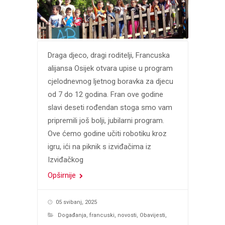
Draga djeco, dragi roditelji, Francuska
alijansa Osijek otvara upise u program
cjelodnevnog ljetnog boravka za djecu
od 7 do 12 godina. Fran ove godine
slavi deseti rođendan stoga smo vam
pripremili još bolji, jubilarni program.
Ove ćemo godine učiti robotiku kroz
igru, ići na piknik s izviđačima iz
Izviđačkog
Opširnije
05 svibanj, 2025
Događanja
,
francuski
,
novosti
,
Obavijesti
,