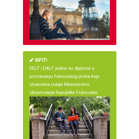
ISPITI
DELF i DALF jedine su diplome o
poznavanju francuskog jezika koje
strancima izdaje Ministarstvo
obrazovanja Republike Francuske.