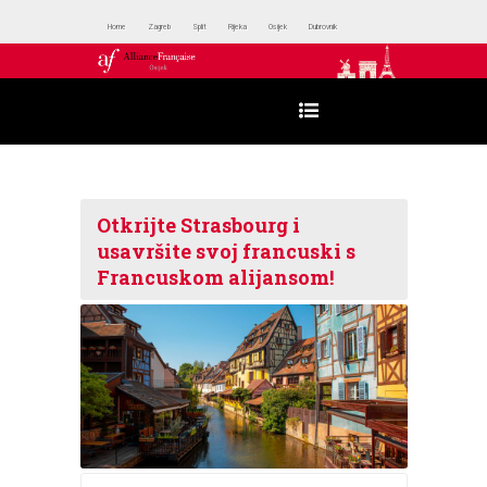
Home
Zagreb
Split
Rijeka
Osijek
Dubrovnik
Otkrijte Strasbourg i
usavršite svoj francuski s
Francuskom alijansom!