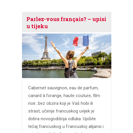
Parlez-vous français? – upisi
u tijeku
Cabernet sauvignon, eau de parfum,
canard à l’orange, haute couture, film
noir…bez obzira koji je Vaš hobi ili
strast, učenje francuskog uvijek je
dobra novogodišnja odluka. Upišite
tečaj francuskog u Francuskoj alijansi i