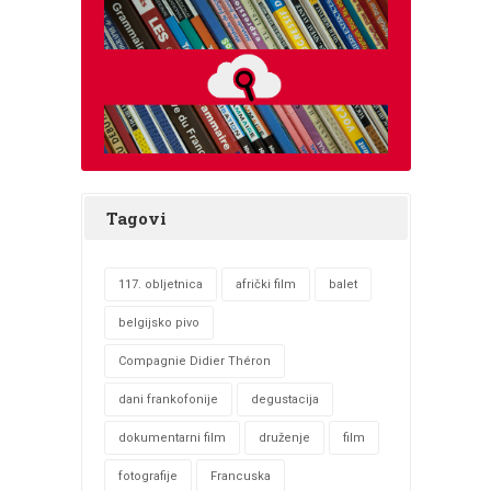
Tagovi
117. obljetnica
afrički film
balet
belgijsko pivo
Compagnie Didier Théron
dani frankofonije
degustacija
dokumentarni film
druženje
film
fotografije
Francuska