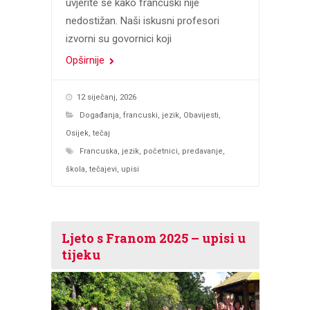
uvjerite se kako francuski nije
nedostižan. Naši iskusni profesori
izvorni su govornici koji
Opširnije
12 siječanj, 2026
Događanja
,
francuski
,
jezik
,
Obavijesti
,
Osijek
,
tečaj
Francuska
,
jezik
,
početnici
,
predavanje
,
škola
,
tečajevi
,
upisi
Ljeto s Franom 2025 – upisi u
tijeku