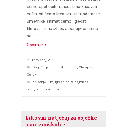
ćemo opet učiti francuski na zabavan
način, bit ćemo kreativni uz akademske
umjetnike, snimat ćemo i gledati
filmove, ići na izlete, a ponajviše ćemo
se […]
Opširnije
17 svibanj, 2024
Događanja
,
francuski
,
novosti
,
Obavijesti
,
Osijek
druženje
,
film
,
Igraonice za najmlađe
,
jezik
,
radionica
,
upisi
Likovni natječaj za osječke
osnovnoškolce