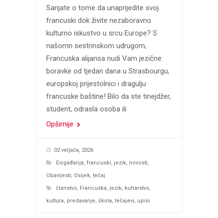
Sanjate o tome da unaprijedite svoj
francuski dok živite nezaboravno
kulturno iskustvo u srcu Europe? S
našomn sestrinskom udrugom,
Francuska alijansa nudi Vam jezične
boravke od tjedan dana u Strasbourgu,
europskoj prijestolnici i dragulju
francuske baštine! Bilo da ste tinejdžer,
student, odrasla osoba ili
Opširnije
02 veljača, 2026
Događanja
,
francuski
,
jezik
,
novosti
,
Obavijesti
,
Osijek
,
tečaj
članstvo
,
Francuska
,
jezik
,
kuharstvo
,
kultura
,
predavanje
,
škola
,
tečajevi
,
upisi