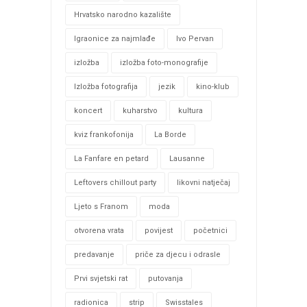
Hrvatsko narodno kazalište
Igraonice za najmlađe
Ivo Pervan
izložba
izložba foto-monografije
Izložba fotografija
jezik
kino-klub
koncert
kuharstvo
kultura
kviz frankofonija
La Borde
La Fanfare en petard
Lausanne
Leftovers chillout party
likovni natječaj
Ljeto s Franom
moda
otvorena vrata
povijest
početnici
predavanje
priče za djecu i odrasle
Prvi svjetski rat
putovanja
radionica
strip
Swisstales