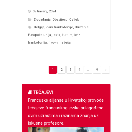
09 travanj, 2024
Događanja
,
Obavijesti
,
Osijek
Belgija
,
dani frankofonije
,
druženje
,
Europska unija
,
jezik
,
kultura
,
kviz
frankofonija
,
likovni natječaj
1
2
3
4
…
9
TEČAJEVI
Francuske alijanse u Hrvatskoj provode
tečajeve francuskog jezika prilagođene
svim uzrastima i razinama znanja uz
iskusne profesore.