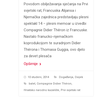
Povodom obilježavanja sjećanja na Prvi
svjetski rat, Francuska Alijansa i
Njemačka zajednica predstavljaju plesni
spektakl 14 – plesni memoar u izvedbi
Compagnie Didier Théron iz Francuske.
Nastalo franucko-njemačkom
koprodukcijom te suradnjom Didier
Thérona i Thomasa Guggia, ovo djelo
za devet plesača
Opširnije
10 studeni, 2014
Događanja
,
Osijek
balet
,
Compagnie Didier Théron
,
Hrvatsko narodno kazalište
,
Prvi svjetski rat