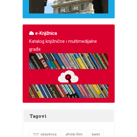
e-Knjižnica
Katalog knjižnične i multimedijalne
građe
Tagovi
117. obljetnica
afrički film
balet