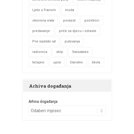
Ljeto s Franom
moda
otvorena vrata
povijest
početnici
predavanje
priče za djecu i odrasle
Prvi svjetski rat
putovanja
radionica
strip
Swisstales
tečajevi
upisi
članstvo
škola
Arhiva događanja
Arhiva događanja