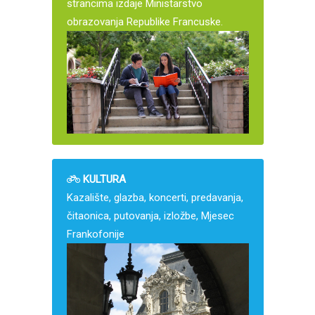
strancima izdaje Ministarstvo
obrazovanja Republike Francuske.
KULTURA
Kazalište, glazba, koncerti, predavanja,
čitaonica, putovanja, izložbe, Mjesec
Frankofonije