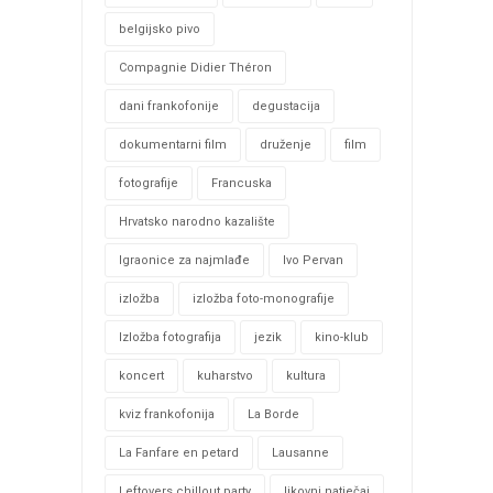
belgijsko pivo
Compagnie Didier Théron
dani frankofonije
degustacija
dokumentarni film
druženje
film
fotografije
Francuska
Hrvatsko narodno kazalište
Igraonice za najmlađe
Ivo Pervan
izložba
izložba foto-monografije
Izložba fotografija
jezik
kino-klub
koncert
kuharstvo
kultura
kviz frankofonija
La Borde
La Fanfare en petard
Lausanne
Leftovers chillout party
likovni natječaj