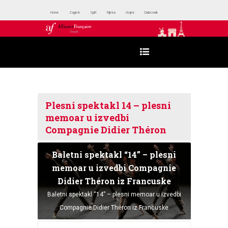
Home
Zagreb
Split
Rijeka
Osijek
Dubrovnik
Plesni spektakl 14 – plesni
memoar u izvedbi
Compagnie Didier Théron
Baletni spektakl “14” – plesni
memoar u izvedbi Compagnie
Didier Théron iz Francuske
Baletni spektakl “14” – plesni memoar u izvedbi
Compagnie Didier Théron iz Francuske