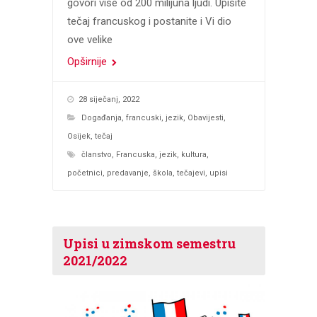
govori više od 200 milijuna ljudi. Upišite
tečaj francuskog i postanite i Vi dio
ove velike
Opširnije
28 siječanj, 2022
Događanja
,
francuski
,
jezik
,
Obavijesti
,
Osijek
,
tečaj
članstvo
,
Francuska
,
jezik
,
kultura
,
početnici
,
predavanje
,
škola
,
tečajevi
,
upisi
Upisi u zimskom semestru
2021/2022