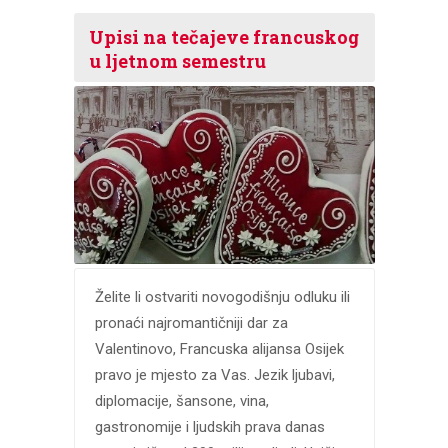
Upisi na tečajeve francuskog
u ljetnom semestru
Želite li ostvariti novogodišnju odluku ili
pronaći najromantičniji dar za
Valentinovo, Francuska alijansa Osijek
pravo je mjesto za Vas. Jezik ljubavi,
diplomacije, šansone, vina,
gastronomije i ljudskih prava danas