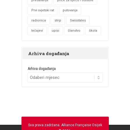
predavanje
priče za djecu i odrasle
Prvi svjetski rat
putovanja
radionica
strip
Swisstales
tečajevi
upisi
članstvo
škola
Arhiva događanja
Arhiva događanja
Sva prava zadržana. Alliance Française Osijek