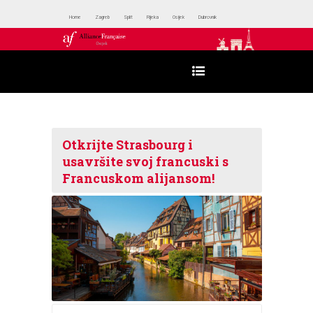
Home
Zagreb
Split
Rijeka
Osijek
Dubrovnik
Otkrijte Strasbourg i
usavršite svoj francuski s
Francuskom alijansom!