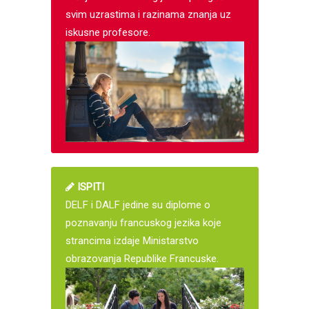
svim uzrastima i razinama znanja uz
iskusne profesore.
ISPITI
DELF i DALF jedine su diplome o
poznavanju francuskog jezika koje
strancima izdaje Ministarstvo
obrazovanja Republike Francuske.