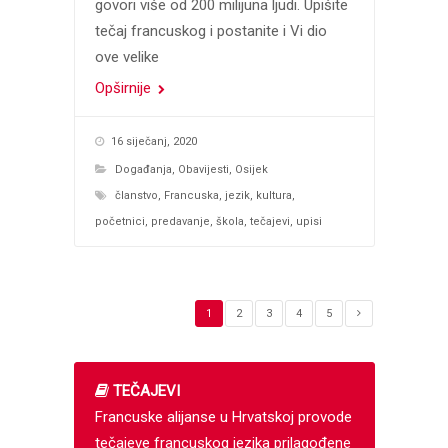
govori više od 200 milijuna ljudi. Upišite
tečaj francuskog i postanite i Vi dio
ove velike
Opširnije
16 siječanj, 2020
Događanja
,
Obavijesti
,
Osijek
članstvo
,
Francuska
,
jezik
,
kultura
,
početnici
,
predavanje
,
škola
,
tečajevi
,
upisi
1
2
3
4
5
TEČAJEVI
Francuske alijanse u Hrvatskoj provode
tečajeve francuskog jezika prilagođene