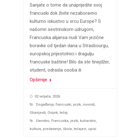
Sanjate o tome da unaprijedite svoj
francuski dok živite nezaboravno
kulturno iskustvo u srcu Europe? S
našomn sestrinskom udrugom,
Francuska alijansa nudi Vam jezične
boravke od tjedan dana u Strasbourgu,
europskoj prijestolnici i dragulju
francuske baštine! Bilo da ste tinejdžer,
student, odrasla osoba ili
Opširnije
02 veljača, 2026
Događanja
,
francuski
,
jezik
,
novosti
,
Obavijesti
,
Osijek
,
tečaj
članstvo
,
Francuska
,
jezik
,
kuharstvo
,
kultura
,
predavanje
,
škola
,
tečajevi
,
upisi