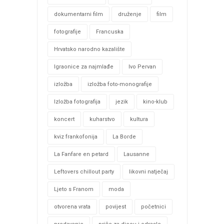
dokumentarni film
druženje
film
fotografije
Francuska
Hrvatsko narodno kazalište
Igraonice za najmlađe
Ivo Pervan
izložba
izložba foto-monografije
Izložba fotografija
jezik
kino-klub
koncert
kuharstvo
kultura
kviz frankofonija
La Borde
La Fanfare en petard
Lausanne
Leftovers chillout party
likovni natječaj
Ljeto s Franom
moda
otvorena vrata
povijest
početnici