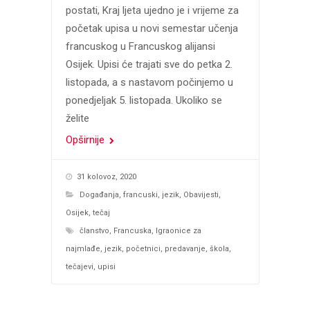
postati, Kraj ljeta ujedno je i vrijeme za
početak upisa u novi semestar učenja
francuskog u Francuskog alijansi
Osijek. Upisi će trajati sve do petka 2.
listopada, a s nastavom počinjemo u
ponedjeljak 5. listopada. Ukoliko se
želite
Opširnije
31 kolovoz, 2020
Događanja
,
francuski
,
jezik
,
Obavijesti
,
Osijek
,
tečaj
članstvo
,
Francuska
,
Igraonice za
najmlađe
,
jezik
,
početnici
,
predavanje
,
škola
,
tečajevi
,
upisi