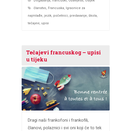
Događanja
,
francuski
,
Obavijesti
,
Osijek
članstvo
,
Francuska
,
Igraonice za
najmlađe
,
jezik
,
početnici
,
predavanje
,
škola
,
tečajevi
,
upisi
Tečajevi francuskog – upisi
u tijeku
Dragi naši frankofoni i frankofili,
članovi, polaznici i svi oni koji će to tek