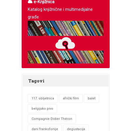
e-Knjižnica
Katalog knjižnične i multimedijalne
građe
Tagovi
117. obljetnica
afrički film
balet
belgijsko pivo
Compagnie Didier Théron
dani frankofonije
degustacija