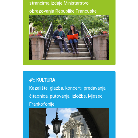
strancima izdaje Ministarstvo
obrazovanja Republike Francuske.
KULTURA
Kazalište, glazba, koncerti, predavanja,
čitaonica, putovanja, izložbe, Mjesec
Frankofonije