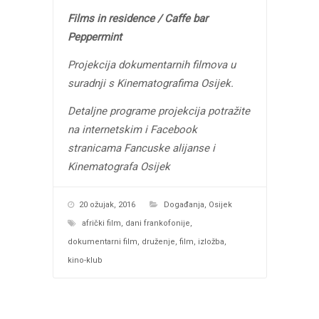
Films in residence / Caffe bar
Peppermint
Projekcija dokumentarnih filmova u
suradnji s Kinematografima Osijek.
Detaljne programe projekcija potražite
na internetskim i Facebook
stranicama Fancuske alijanse i
Kinematografa Osijek
20 ožujak, 2016
Događanja
,
Osijek
afrički film
,
dani frankofonije
,
dokumentarni film
,
druženje
,
film
,
izložba
,
kino-klub