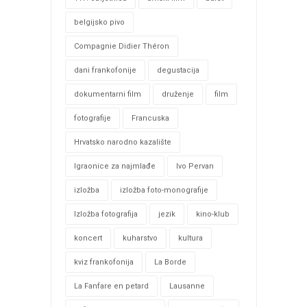
belgijsko pivo
Compagnie Didier Théron
dani frankofonije
degustacija
dokumentarni film
druženje
film
fotografije
Francuska
Hrvatsko narodno kazalište
Igraonice za najmlađe
Ivo Pervan
izložba
izložba foto-monografije
Izložba fotografija
jezik
kino-klub
koncert
kuharstvo
kultura
kviz frankofonija
La Borde
La Fanfare en petard
Lausanne