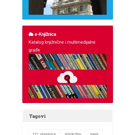
e-Knjižnica
Katalog knjižnične i multimedijalne
građe
Tagovi
117. obljetnica
afrički film
balet