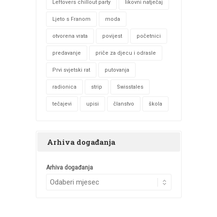
Leftovers chillout party
likovni natječaj
Ljeto s Franom
moda
otvorena vrata
povijest
početnici
predavanje
priče za djecu i odrasle
Prvi svjetski rat
putovanja
radionica
strip
Swisstales
tečajevi
upisi
članstvo
škola
Arhiva događanja
Arhiva događanja