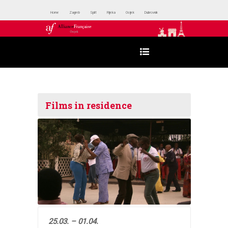
Home
Zagreb
Split
Rijeka
Osijek
Dubrovnik
Films in residence
25.03. – 01.04.