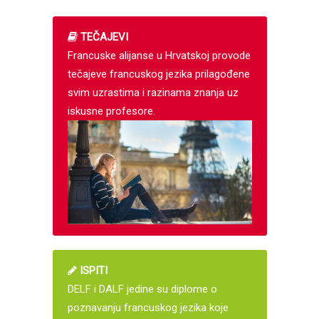
TEČAJEVI
Francuske alijanse u Hrvatskoj provode
tečajeve francuskog jezika prilagođene
svim uzrastima i razinama znanja uz
iskusne profesore.
ISPITI
DELF i DALF jedine su diplome o
poznavanju francuskog jezika koje