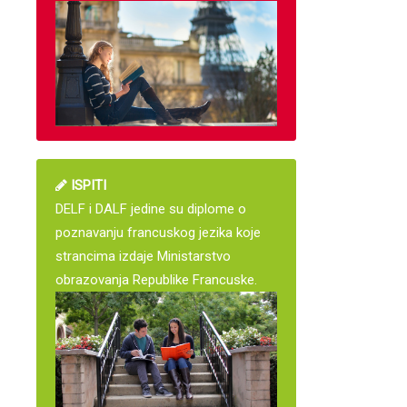
ISPITI
DELF i DALF jedine su diplome o
poznavanju francuskog jezika koje
strancima izdaje Ministarstvo
obrazovanja Republike Francuske.