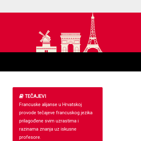
TEČAJEVI
Francuske alijanse u Hrvatskoj
provode tečajeve francuskog jezika
prilagođene svim uzrastima i
razinama znanja uz iskusne
profesore.