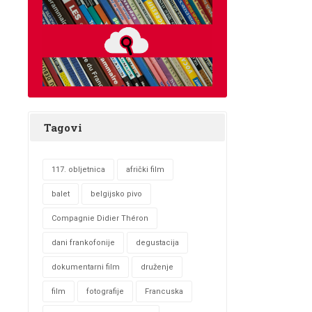
Tagovi
117. obljetnica
afrički film
balet
belgijsko pivo
Compagnie Didier Théron
dani frankofonije
degustacija
dokumentarni film
druženje
film
fotografije
Francuska