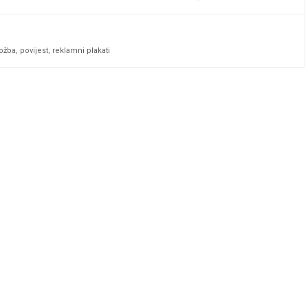
ložba
,
povijest
,
reklamni plakati