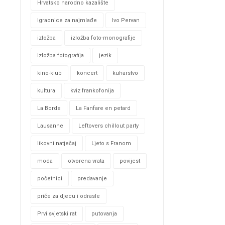
Hrvatsko narodno kazalište
Igraonice za najmlađe
Ivo Pervan
izložba
izložba foto-monografije
Izložba fotografija
jezik
kino-klub
koncert
kuharstvo
kultura
kviz frankofonija
La Borde
La Fanfare en petard
Lausanne
Leftovers chillout party
likovni natječaj
Ljeto s Franom
moda
otvorena vrata
povijest
početnici
predavanje
priče za djecu i odrasle
Prvi svjetski rat
putovanja