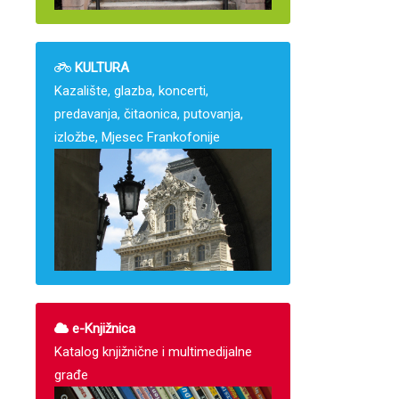
KULTURA
Kazalište, glazba, koncerti,
predavanja, čitaonica, putovanja,
izložbe, Mjesec Frankofonije
e-Knjižnica
Katalog knjižnične i multimedijalne
građe