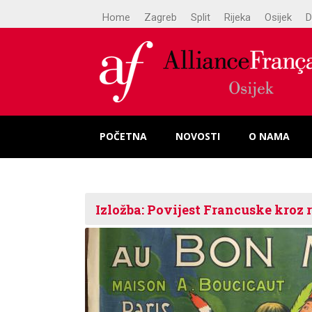
Home
Zagreb
Split
Rijeka
Osijek
D
POČETNA
NOVOSTI
O NAMA
Izložba: Povijest Francuske kroz