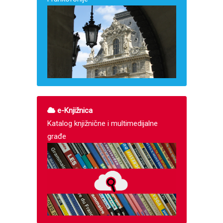
e-Knjižnica
Katalog knjižnične i multimedijalne
građe