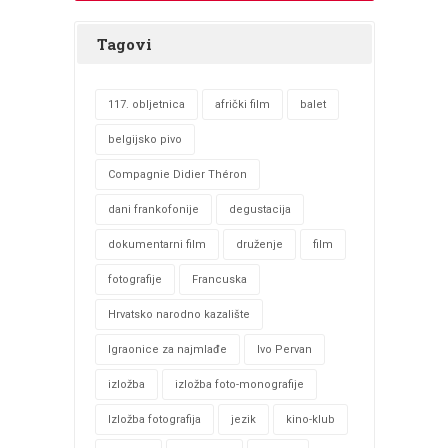
Tagovi
117. obljetnica
afrički film
balet
belgijsko pivo
Compagnie Didier Théron
dani frankofonije
degustacija
dokumentarni film
druženje
film
fotografije
Francuska
Hrvatsko narodno kazalište
Igraonice za najmlađe
Ivo Pervan
izložba
izložba foto-monografije
Izložba fotografija
jezik
kino-klub