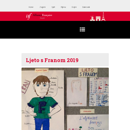
Home
Zagreb
Split
Rijeka
Osijek
Dubrovnik
Ljeto s Franom 2019