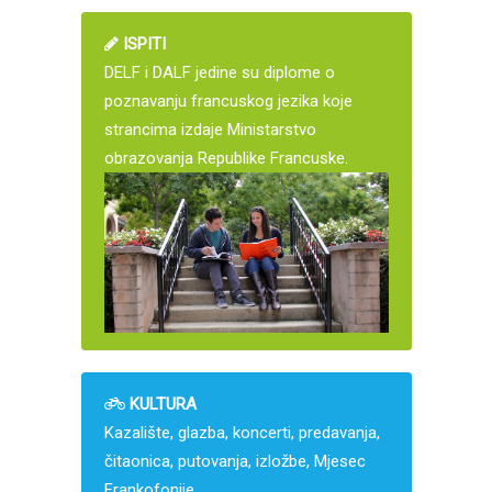
ISPITI
DELF i DALF jedine su diplome o
poznavanju francuskog jezika koje
strancima izdaje Ministarstvo
obrazovanja Republike Francuske.
KULTURA
Kazalište, glazba, koncerti, predavanja,
čitaonica, putovanja, izložbe, Mjesec
Frankofonije