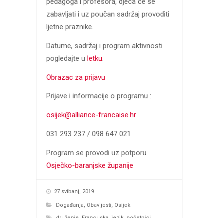
pedagoga i profesora, djeca će se
zabavljati i uz poučan sadržaj provoditi
ljetne praznike.
Datume, sadržaj i program aktivnosti
pogledajte u
letku
.
Obrazac za prijavu
Prijave i informacije o programu :
osijek@alliance-francaise.hr
031 293 237 / 098 647 021
Program se provodi uz potporu
Osječko-baranjske županije
27 svibanj, 2019
Događanja
,
Obavijesti
,
Osijek
druženje
,
Francuska
,
jezik
,
početnici
,