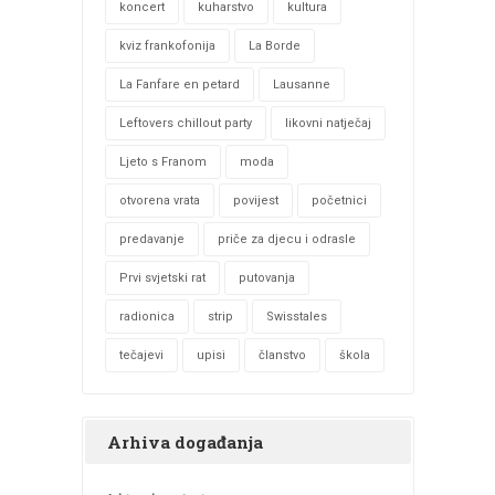
koncert
kuharstvo
kultura
kviz frankofonija
La Borde
La Fanfare en petard
Lausanne
Leftovers chillout party
likovni natječaj
Ljeto s Franom
moda
otvorena vrata
povijest
početnici
predavanje
priče za djecu i odrasle
Prvi svjetski rat
putovanja
radionica
strip
Swisstales
tečajevi
upisi
članstvo
škola
Arhiva događanja