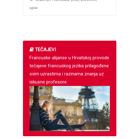
upisi
TEČAJEVI
Francuske alijanse u Hrvatskoj provode
tečajeve francuskog jezika prilagođene
svim uzrastima i razinama znanja uz
iskusne profesore.