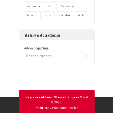
radionica
strip
Swisstales
tečajevi
upisi
članstvo
škola
Arhiva događanja
Arhiva događanja
Sva prava zadržana. Alliance Française Osijek
© 2026.
Produkcija / Production:
Dobbin