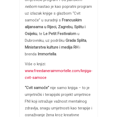
nebom
nastao je kao popratni program
uz izlazak knjige s glazbom “Cvit
samoće” u suradnji s
Francuskim
alijansama u Rijeci, Zagrebu, Splitu i
Osijeku
, te
Le Petit Festivalom
u
Dubrovniku, uz podršku
Grada Splita
,
Ministarstva kulture i medija RH
i
brenda
Immortella
.
Više o knjizi:
www.freedaneraimmortelle.com/knjiga-
cvit-samoce
“Cvit samoće”
nije samo knjiga – to je
umjetnički i terapijski projekt umjetnice
FNI koji istražuje važnost mentalnog
zdravlja, snagu umjetnosti kao terapije i
osnaživanje žena kroz kreativne