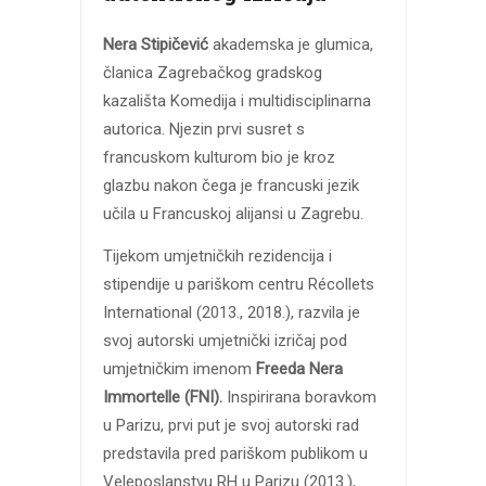
Nera Stipičević
akademska je glumica,
članica Zagrebačkog gradskog
kazališta Komedija i multidisciplinarna
autorica. Njezin prvi susret s
francuskom kulturom bio je kroz
glazbu nakon čega je francuski jezik
učila u Francuskoj alijansi u Zagrebu.
Tijekom umjetničkih rezidencija i
stipendije u pariškom centru Récollets
International (2013., 2018.), razvila je
svoj autorski umjetnički izričaj pod
umjetničkim imenom
Freeda Nera
Immortelle (FNI).
Inspirirana boravkom
u Parizu, prvi put je svoj autorski rad
predstavila pred pariškom publikom u
Veleposlanstvu RH u Parizu (2013.),