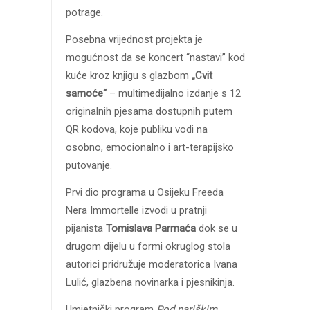
potrage.
Posebna vrijednost projekta je
mogućnost da se koncert “nastavi” kod
kuće kroz knjigu s glazbom
„Cvit
samoće“
– multimedijalno izdanje s 12
originalnih pjesama dostupnih putem
QR kodova, koje publiku vodi na
osobno, emocionalno i art-terapijsko
putovanje.
Prvi dio programa u Osijeku Freeda
Nera Immortelle izvodi u pratnji
pijanista
Tomislava Parmaća
dok se u
drugom dijelu u formi okruglog stola
autorici pridružuje moderatorica Ivana
Lulić, glazbena novinarka i pjesnikinja.
Umjetnički program
Pod pariškim