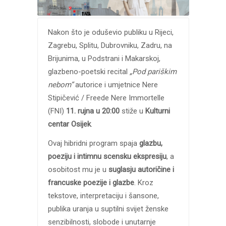
Nakon što je oduševio publiku u Rijeci,
Zagrebu, Splitu, Dubrovniku, Zadru, na
Brijunima, u Podstrani i Makarskoj,
glazbeno-poetski recital
„Pod pariškim
nebom”
autorice i umjetnice Nere
Stipičević / Freede Nere Immortelle
(FNI)
11. rujna u 20:00
stiže u
Kulturni
centar Osijek
.
Ovaj hibridni program spaja
glazbu,
poeziju i intimnu scensku ekspresiju
, a
osobitost mu je u
suglasju autoričine i
francuske poezije i glazbe
. Kroz
tekstove, interpretaciju i šansone,
publika uranja u suptilni svijet ženske
senzibilnosti, slobode i unutarnje