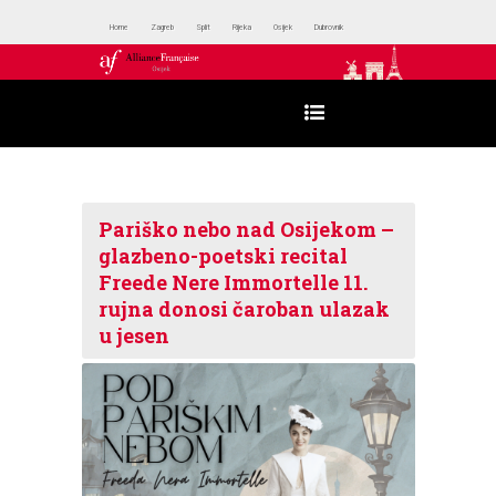
Home
Zagreb
Split
Rijeka
Osijek
Dubrovnik
Pariško nebo nad Osijekom –
glazbeno-poetski recital
Freede Nere Immortelle 11.
rujna donosi čaroban ulazak
u jesen