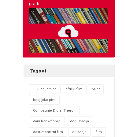
građe
Tagovi
117. obljetnica
afrički film
balet
belgijsko pivo
Compagnie Didier Théron
dani frankofonije
degustacija
dokumentarni film
druženje
film