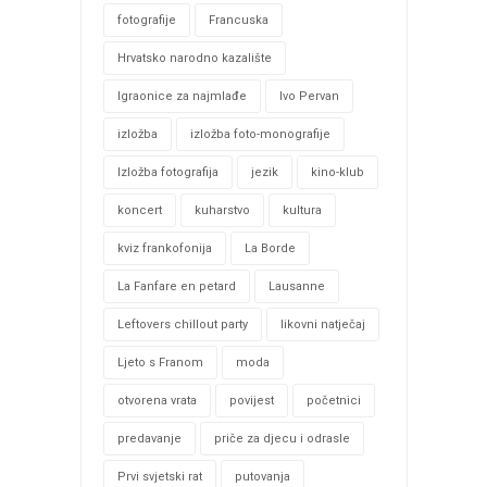
fotografije
Francuska
Hrvatsko narodno kazalište
Igraonice za najmlađe
Ivo Pervan
izložba
izložba foto-monografije
Izložba fotografija
jezik
kino-klub
koncert
kuharstvo
kultura
kviz frankofonija
La Borde
La Fanfare en petard
Lausanne
Leftovers chillout party
likovni natječaj
Ljeto s Franom
moda
otvorena vrata
povijest
početnici
predavanje
priče za djecu i odrasle
Prvi svjetski rat
putovanja