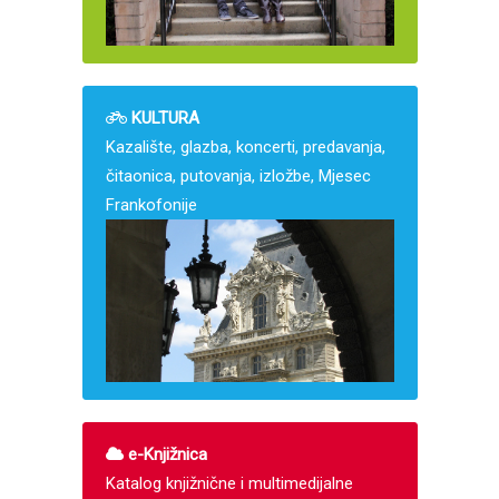
KULTURA
Kazalište, glazba, koncerti, predavanja,
čitaonica, putovanja, izložbe, Mjesec
Frankofonije
e-Knjižnica
Katalog knjižnične i multimedijalne