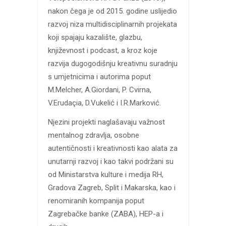
nakon čega je od 2015. godine uslijedio
razvoj niza multidisciplinarnih projekata
koji spajaju kazalište, glazbu,
književnost i podcast, a kroz koje
razvija dugogodišnju kreativnu suradnju
s umjetnicima i autorima poput
M.Melcher, A.Giordani, P. Cvirna,
V.Erudaçia, D.Vukelić i I.R.Marković.
Njezini projekti naglašavaju važnost
mentalnog zdravlja, osobne
autentičnosti i kreativnosti kao alata za
unutarnji razvoj i kao takvi podržani su
od Ministarstva kulture i medija RH,
Gradova Zagreb, Split i Makarska, kao i
renomiranih kompanija poput
Zagrebačke banke (ZABA), HEP-a i