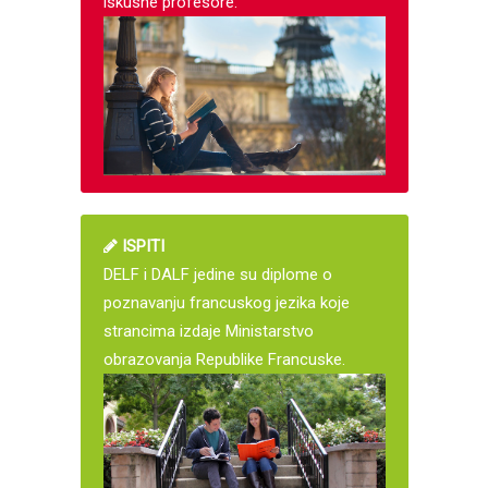
iskusne profesore.
ISPITI
DELF i DALF jedine su diplome o
poznavanju francuskog jezika koje
strancima izdaje Ministarstvo
obrazovanja Republike Francuske.