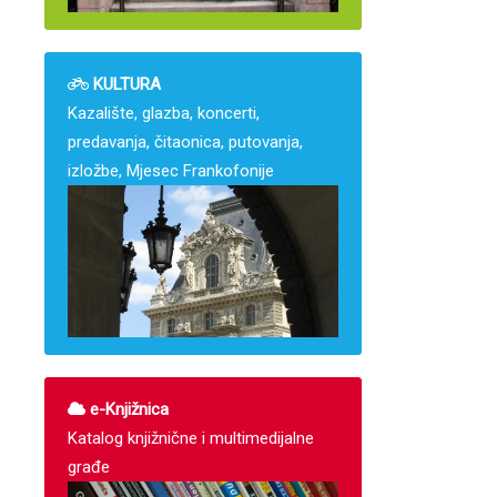
KULTURA
Kazalište, glazba, koncerti,
predavanja, čitaonica, putovanja,
izložbe, Mjesec Frankofonije
e-Knjižnica
Katalog knjižnične i multimedijalne
građe