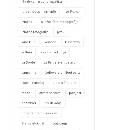
Hrvatsko narodno kazalište
Igraonice za najmlađe
Ivo Pervan
izložba
izložba foto-monografije
Izložba fotografija
jezik
kino-klub
koncert
kuharstvo
kultura
kviz frankofonija
La Borde
La Fanfare en petard
Lausanne
Leftovers chillout party
likovni natječaj
Ljeto s Franom
moda
otvorena vrata
povijest
početnici
predavanje
priče za djecu i odrasle
Prvi svjetski rat
putovanja