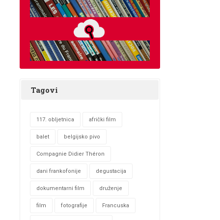
Tagovi
117. obljetnica
afrički film
balet
belgijsko pivo
Compagnie Didier Théron
dani frankofonije
degustacija
dokumentarni film
druženje
film
fotografije
Francuska