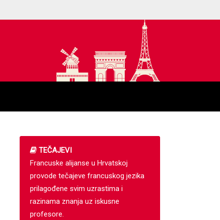
TEČAJEVI
Francuske alijanse u Hrvatskoj
provode tečajeve francuskog jezika
prilagođene svim uzrastima i
razinama znanja uz iskusne
profesore.