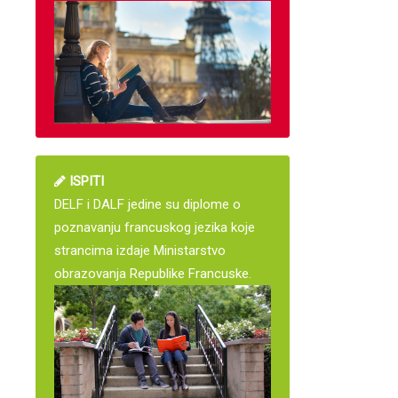
ISPITI
DELF i DALF jedine su diplome o
poznavanju francuskog jezika koje
strancima izdaje Ministarstvo
obrazovanja Republike Francuske.