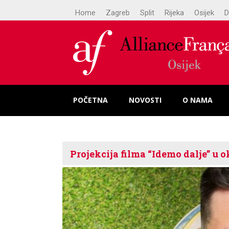
Home
Zagreb
Split
Rijeka
Osijek
D
POČETNA
NOVOSTI
O NAMA
Projekcija filma “Idemo dalje” u