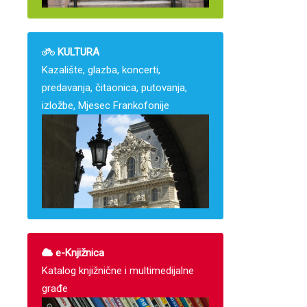
KULTURA
Kazalište, glazba, koncerti,
predavanja, čitaonica, putovanja,
izložbe, Mjesec Frankofonije
e-Knjižnica
Katalog knjižnične i multimedijalne
građe