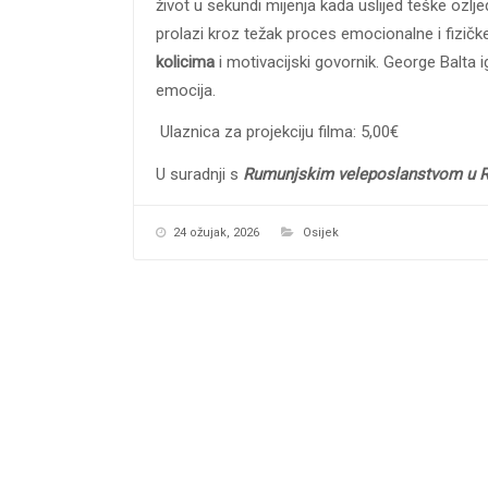
život u sekundi mijenja kada uslijed teške ozlj
prolazi kroz težak proces emocionalne i fizič
kolicima
i motivacijski govornik. George Balta 
emocija.
Ulaznica za projekciju filma: 5,00€
U suradnji s
Rumunjskim
veleposlanstvom u Re
24 ožujak, 2026
Osijek