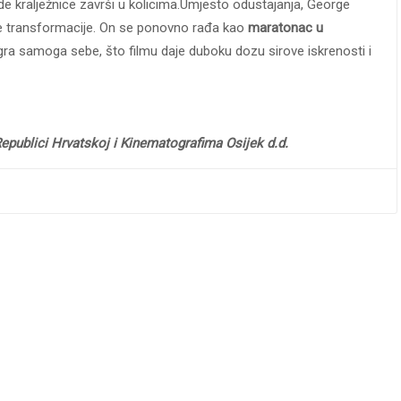
ede kralježnice završi u kolicima.Umjesto odustajanja, George
ke transformacije. On se ponovno rađa kao
maratonac u
igra samoga sebe, što filmu daje duboku dozu sirove iskrenosti i
publici Hrvatskoj i Kinematografima Osijek d.d.