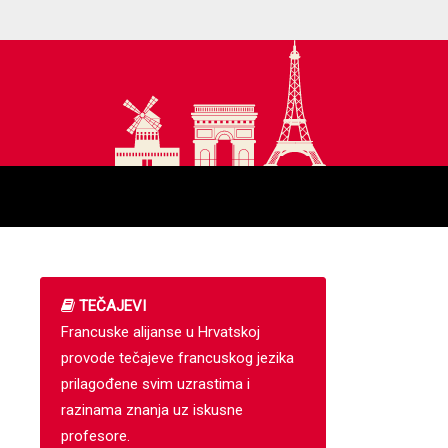
TEČAJEVI
Francuske alijanse u Hrvatskoj
provode tečajeve francuskog jezika
prilagođene svim uzrastima i
razinama znanja uz iskusne
profesore.