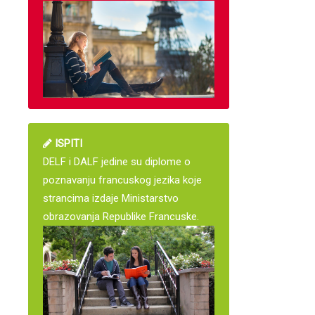
ISPITI
DELF i DALF jedine su diplome o
poznavanju francuskog jezika koje
strancima izdaje Ministarstvo
obrazovanja Republike Francuske.