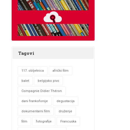
Tagovi
117. obljetnica
afrički film
balet
belgijsko pivo
Compagnie Didier Théron
dani frankofonije
degustacija
dokumentarni film
druženje
film
fotografije
Francuska