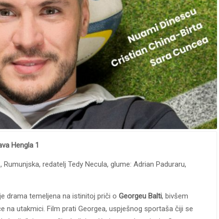
ava Hengla 1
, Rumunjska, redatelj Tedy Necula, glume: Adrian Paduraru,
 je drama temeljena na istinitoj priči o
Georgeu Balti
, bivšem
će na utakmici. Film prati Georgea, uspješnog sportaša čiji se