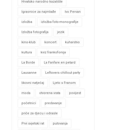
Hrvatsko narodno kazalište
Igraonice za najmlađe
Ivo Pervan
izložba
izložba foto-monografije
Izložba fotografija
jezik
kino-klub
koncert
kuharstvo
kultura
kviz frankofonija
La Borde
La Fanfare en petard
Lausanne
Leftovers chillout party
likovni natječaj
Ljeto s Franom
moda
otvorena vrata
povijest
početnici
predavanje
priče za djecu i odrasle
Prvi svjetski rat
putovanja