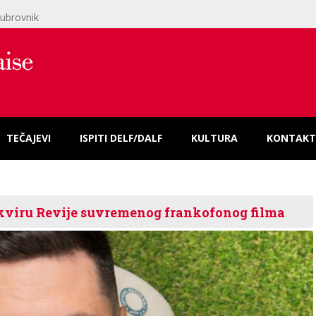
ubrovnik
TEČAJEVI
ISPITI DELF/DALF
KULTURA
KONTAKT
 okviru Revije suvremenog frankofonog filma