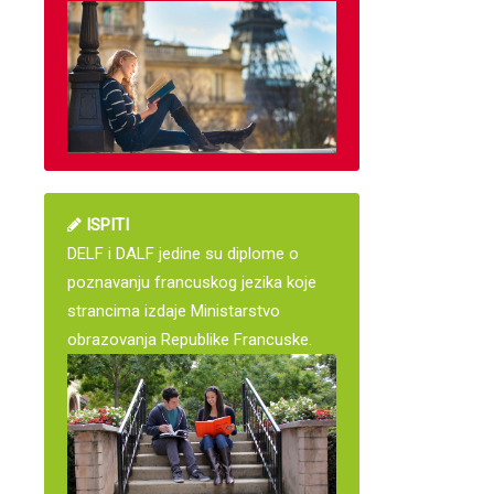
ISPITI
DELF i DALF jedine su diplome o
poznavanju francuskog jezika koje
strancima izdaje Ministarstvo
obrazovanja Republike Francuske.