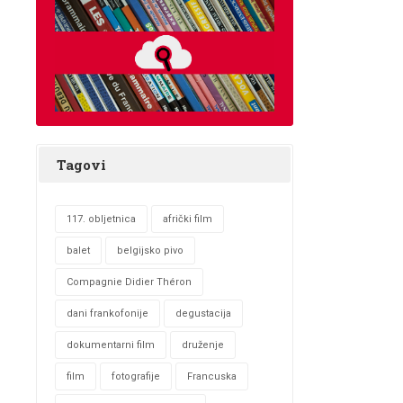
Tagovi
117. obljetnica
afrički film
balet
belgijsko pivo
Compagnie Didier Théron
dani frankofonije
degustacija
dokumentarni film
druženje
film
fotografije
Francuska