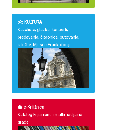
KULTURA
Kazalište, glazba, koncerti,
predavanja, čitaonica, putovanja,
izložbe, Mjesec Frankofonije
e-Knjižnica
Katalog knjižnične i multimedijalne
građe