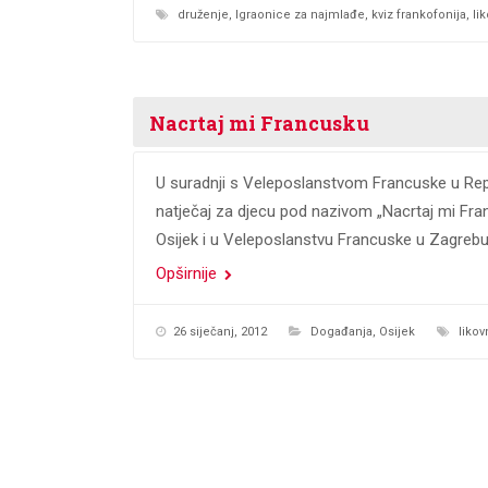
druženje
,
Igraonice za najmlađe
,
kviz frankofonija
,
li
Nacrtaj mi Francusku
U suradnji s Veleposlanstvom Francuske u Republ
natječaj za djecu pod nazivom „Nacrtaj mi Fran
Osijek i u Veleposlanstvu Francuske u Zagrebu a
Opširnije
26 siječanj, 2012
Događanja
,
Osijek
likov