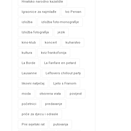
Hrvatsko narodno kazalište
Igraonice za najmlađe
Ivo Pervan
izložba
izložba foto-monografije
Izložba fotografija
jezik
kino-klub
koncert
kuharstvo
kultura
kviz frankofonija
La Borde
La Fanfare en petard
Lausanne
Leftovers chillout party
likovni natječaj
Ljeto s Franom
moda
otvorena vrata
povijest
početnici
predavanje
priče za djecu i odrasle
Prvi svjetski rat
putovanja