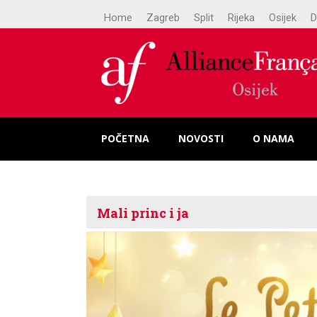
Home
Zagreb
Split
Rijeka
Osijek
D
POČETNA
NOVOSTI
O NAMA
Mali princ i ja