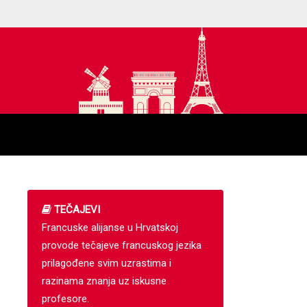
TEČAJEVI
Francuske alijanse u Hrvatskoj
provode tečajeve francuskog jezika
prilagođene svim uzrastima i
razinama znanja uz iskusne
profesore.