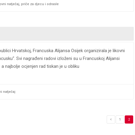
kovni natječaj
,
priče za djecu i odrasle
ici Hrvatskoj, Francuska Alijansa Osijek organizirala je likovni
cusku“. Svi nagrađeni radovi izloženi su u Francuskoj Alijansi
 najbolje ocjenjen rad tiskan je u obliku
ni natječaj
1
2