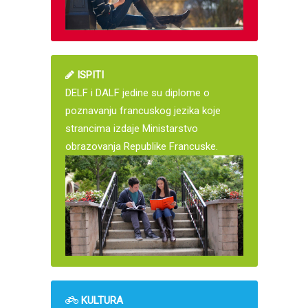
ISPITI
DELF i DALF jedine su diplome o
poznavanju francuskog jezika koje
strancima izdaje Ministarstvo
obrazovanja Republike Francuske.
KULTURA