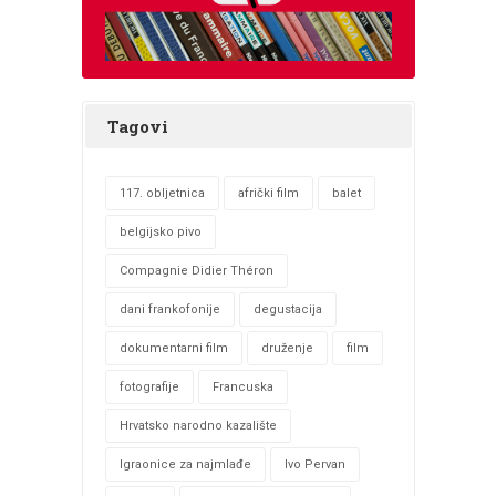
Tagovi
117. obljetnica
afrički film
balet
belgijsko pivo
Compagnie Didier Théron
dani frankofonije
degustacija
dokumentarni film
druženje
film
fotografije
Francuska
Hrvatsko narodno kazalište
Igraonice za najmlađe
Ivo Pervan