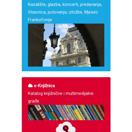
Kazalište, glazba, koncerti, predavanja,
čitaonica, putovanja, izložbe, Mjesec
Frankofonije
e-Knjižnica
Katalog knjižnične i multimedijalne
građe