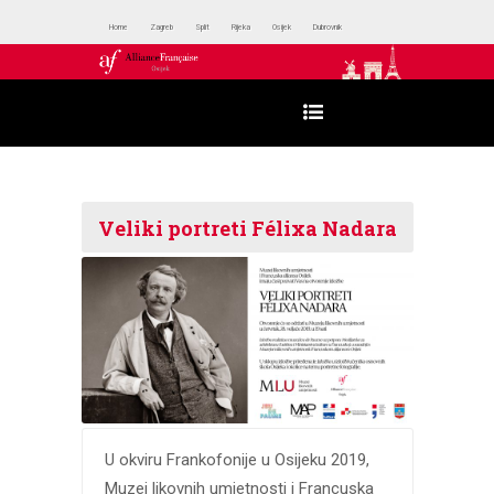
Home
Zagreb
Split
Rijeka
Osijek
Dubrovnik
Veliki portreti Félixa Nadara
U okviru Frankofonije u Osijeku 2019,
Muzej likovnih umjetnosti i Francuska