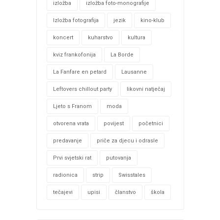
izložba
izložba foto-monografije
Izložba fotografija
jezik
kino-klub
koncert
kuharstvo
kultura
kviz frankofonija
La Borde
La Fanfare en petard
Lausanne
Leftovers chillout party
likovni natječaj
Ljeto s Franom
moda
otvorena vrata
povijest
početnici
predavanje
priče za djecu i odrasle
Prvi svjetski rat
putovanja
radionica
strip
Swisstales
tečajevi
upisi
članstvo
škola