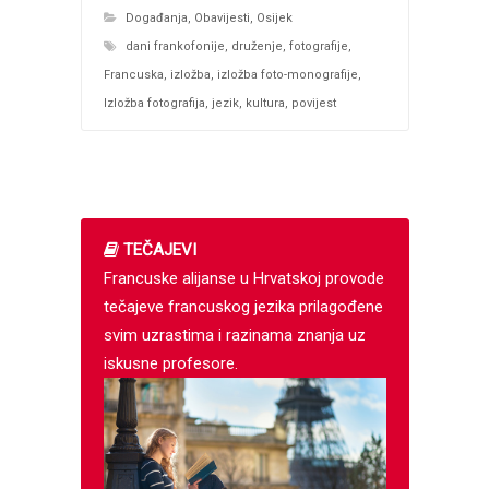
Događanja
,
Obavijesti
,
Osijek
dani frankofonije
,
druženje
,
fotografije
,
Francuska
,
izložba
,
izložba foto-monografije
,
Izložba fotografija
,
jezik
,
kultura
,
povijest
TEČAJEVI
Francuske alijanse u Hrvatskoj provode
tečajeve francuskog jezika prilagođene
svim uzrastima i razinama znanja uz
iskusne profesore.