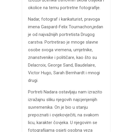
izložbi
učenika osnovnih škola Osijeka i
okolice na temu portretne fotografije.
Nadar, fotograf i karikaturist, pravoga
imena Gaspard-Felix Tournachon,jedan
je od najvažnijih portretista Drugog
carstva. Portretirao je mnoge slavne
osobe svoga vremena, umjetnike,
znanstvenike i političare, kao što su
Delacroix, George Sand, Baudelaire,
Victor Hugo, Sarah Bernhardt i mnogi
drugi.
Portreti Nadara ostavljaju nam izrazito
izražajnu sliku njegovih najcjenjenijih
suvremenika. On je bio u stanju
prepoznati i ovjekovječiti, na svakom
licu, karakter čovjeka. U njegovim se
fotografijama osjeti osobna veza