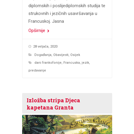
diplomskih i poslijediplomskih studija te
strukovnih i jezičnih usavršavanja u
Francuskoj. Jasna
Opširnije
28 veljača, 2020
Događanja
,
Obavijesti
,
Osijek
dani frankofonije
,
Francuska
,
jezik
,
predavanje
Izložba stripa Djeca
kapetana Granta