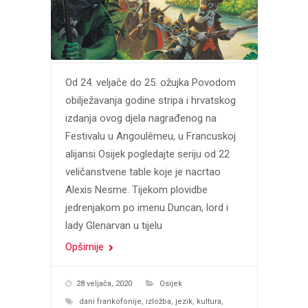
Od 24. veljače do 25. ožujka Povodom
obilježavanja godine stripa i hrvatskog
izdanja ovog djela nagrađenog na
Festivalu u Angoulêmeu, u Francuskoj
alijansi Osijek pogledajte seriju od 22
veličanstvene table koje je nacrtao
Alexis Nesme. Tijekom plovidbe
jedrenjakom po imenu Duncan, lord i
lady Glenarvan u tijelu
Opširnije
28 veljača, 2020
Osijek
dani frankofonije
,
izložba
,
jezik
,
kultura
,