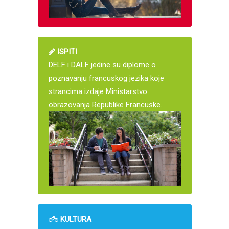
ISPITI
DELF i DALF jedine su diplome o
poznavanju francuskog jezika koje
strancima izdaje Ministarstvo
obrazovanja Republike Francuske.
KULTURA