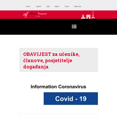
Home
Zagreb
Split
Rijeka
Osijek
Dubrovnik
OBAVIJEST za učenike,
članove, posjetitelje
događanja