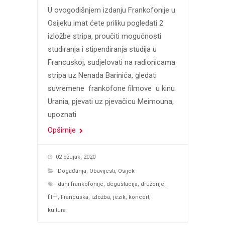
U ovogodišnjem izdanju Frankofonije u
Osijeku imat ćete priliku pogledati 2
izložbe stripa, proučiti mogućnosti
studiranja i stipendiranja studija u
Francuskoj, sudjelovati na radionicama
stripa uz Nenada Barinića, gledati
suvremene frankofone filmove u kinu
Urania, pjevati uz pjevačicu Meimouna,
upoznati
Opširnije
02 ožujak, 2020
Događanja
,
Obavijesti
,
Osijek
dani frankofonije
,
degustacija
,
druženje
,
film
,
Francuska
,
izložba
,
jezik
,
koncert
,
kultura