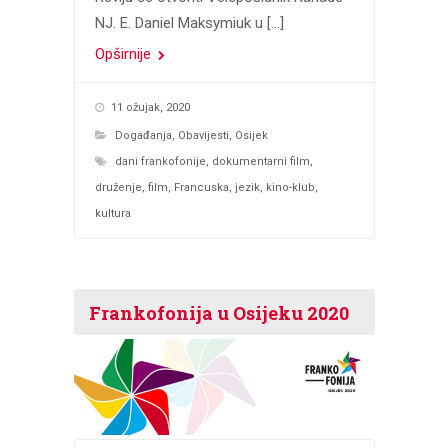
NJ. E. Daniel Maksymiuk u […]
Opširnije
11 ožujak, 2020
Događanja
,
Obavijesti
,
Osijek
dani frankofonije
,
dokumentarni film
,
druženje
,
film
,
Francuska
,
jezik
,
kino-klub
,
kultura
Frankofonija u Osijeku 2020