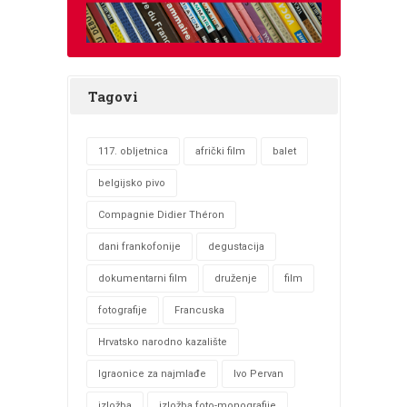
Tagovi
117. obljetnica
afrički film
balet
belgijsko pivo
Compagnie Didier Théron
dani frankofonije
degustacija
dokumentarni film
druženje
film
fotografije
Francuska
Hrvatsko narodno kazalište
Igraonice za najmlađe
Ivo Pervan
izložba
izložba foto-monografije