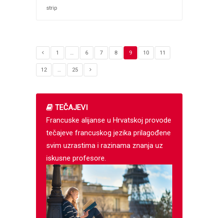
strip
1
…
6
7
8
9
10
11
12
…
25
TEČAJEVI
Francuske alijanse u Hrvatskoj provode
tečajeve francuskog jezika prilagođene
svim uzrastima i razinama znanja uz
iskusne profesore.