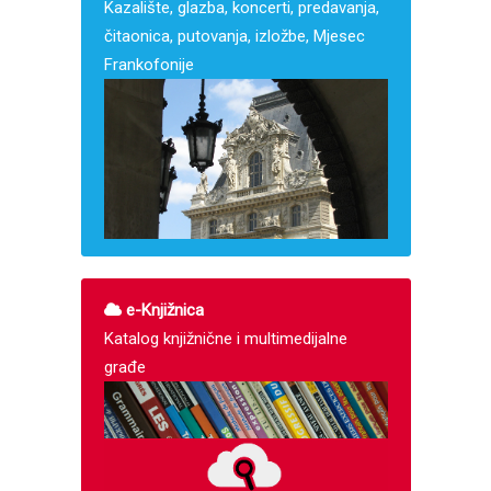
Kazalište, glazba, koncerti, predavanja,
čitaonica, putovanja, izložbe, Mjesec
Frankofonije
e-Knjižnica
Katalog knjižnične i multimedijalne
građe