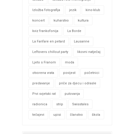
Izložba fotografija
jezik
kino-klub
koncert
kuharstvo
kultura
kviz frankofonija
La Borde
La Fanfare en petard
Lausanne
Leftovers chillout party
likovni natječaj
Ljeto s Franom
moda
otvorena vrata
povijest
početnici
predavanje
priče za djecu i odrasle
Prvi svjetski rat
putovanja
radionica
strip
Swisstales
tečajevi
upisi
članstvo
škola