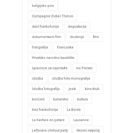
belgijsko pivo
Compagnie Didier Théron
dani frankofonije
degustacija
dokumentarni film
druženje
film
fotografije
Francuska
Hrvatsko narodno kazalište
Igraonice za najmlađe
Ivo Pervan
izložba
izložba foto-monografije
Izložba fotografija
jezik
kino-klub
koncert
kuharstvo
kultura
kviz frankofonija
La Borde
La Fanfare en petard
Lausanne
Leftovers chillout party
likovni natječaj