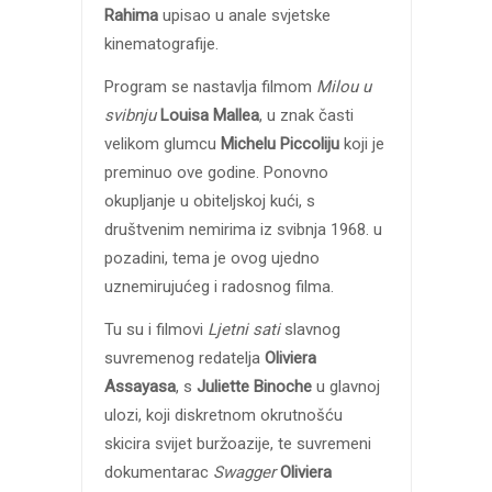
Rahima
upisao u anale svjetske
kinematografije.
Program se nastavlja filmom
Milou u
svibnju
Louisa Mallea
, u znak časti
velikom glumcu
Michelu Piccoliju
koji je
preminuo ove godine. Ponovno
okupljanje u obiteljskoj kući, s
društvenim nemirima iz svibnja 1968. u
pozadini, tema je ovog ujedno
uznemirujućeg i radosnog filma.
Tu su i filmovi
Ljetni sati
slavnog
suvremenog redatelja
Oliviera
Assayasa
, s
Juliette Binoche
u glavnoj
ulozi, koji diskretnom okrutnošću
skicira svijet buržoazije, te suvremeni
dokumentarac
Swagger
Oliviera