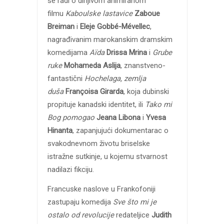
se radi o dirljivom animiranom
filmu
Kaboulske lastavice
Zaboue
Breiman
i
Eleje Gobbé-Mévellec
,
nagrađivanim marokanskim dramskim
komedijama
Aïda
Drissa Mrina
i
Grube
ruke
Mohameda Aslija
, znanstveno-
fantastični
Hochelaga, zemlja
duša
Françoisa Girarda
, koja dubinski
propituje kanadski identitet, ili
Tako mi
Bog pomogao
Jeana Libona
i
Yvesa
Hinanta
, zapanjujući dokumentarac o
svakodnevnom životu briselske
istražne sutkinje, u kojemu stvarnost
nadilazi fikciju.
Francuske naslove u Frankofoniji
zastupaju komedija
Sve što mi je
ostalo od revolucije
redateljice
Judith