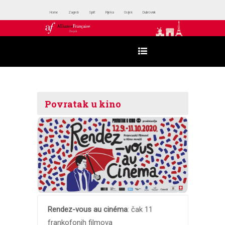
Home
Zagreb
Split
Rijeka
Osijek
Dubrovnik
Povratak u kino
Rendez-vous au cinéma
: čak 11
frankofonih filmova