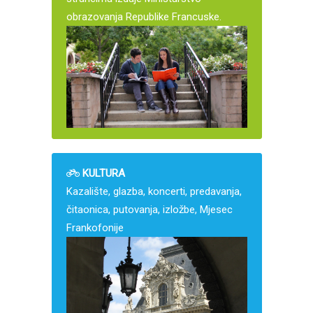
obrazovanja Republike Francuske.
KULTURA
Kazalište, glazba, koncerti, predavanja,
čitaonica, putovanja, izložbe, Mjesec
Frankofonije