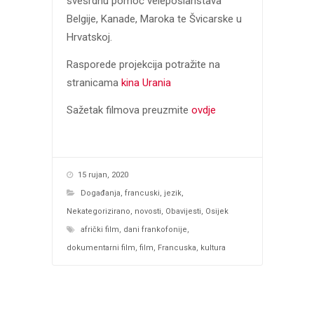
svesrdnu pomoć veleposlanstava
Belgije, Kanade, Maroka te Švicarske u
Hrvatskoj.
Rasporede projekcija potražite na
stranicama
kina Urania
Sažetak filmova preuzmite
ovdje
15 rujan, 2020
Događanja
,
francuski
,
jezik
,
Nekategorizirano
,
novosti
,
Obavijesti
,
Osijek
afrički film
,
dani frankofonije
,
dokumentarni film
,
film
,
Francuska
,
kultura