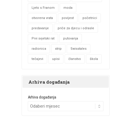
Ljeto s Franom
moda
otvorena vrata
povijest
početnici
predavanje
priče za djecu i odrasle
Prvi svjetski rat
putovanja
radionica
strip
Swisstales
tečajevi
upisi
članstvo
škola
Arhiva događanja
Arhiva događanja