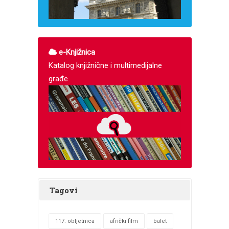
e-Knjižnica
Katalog knjižnične i multimedijalne
građe
Tagovi
117. obljetnica
afrički film
balet