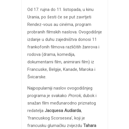
Od 17. rujna do 11. listopada, u kinu
Urania, po šesti će se put zavrtjeti
Rendez-vous au cinéma, program
probranih filmskih naslova. Ovogodišnje
izdanje u duhu zajedništva donosi 11
frankofonih filmova različitih žanrova i
rodova (drama, komedija,
dokumentarni film, animirani film) iz
Francuske, Belgije, Kanade, Maroka i
Švicarske.
Najpopularniji naslov ovogodišnjeg
programa je svakako
Prorok
, dubok i
snažan film međunarodno priznatog
redatelja
Jacquesa Audiarda
,
‘francuskog Scorsesea’, koji je
francusku glumačku zvijezdu
Tahara