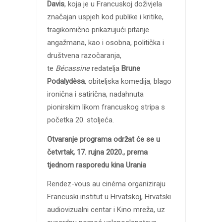
Davis
, koja je u Francuskoj doživjela
značajan uspjeh kod publike i kritike,
tragikomično prikazujući pitanje
angažmana, kao i osobna, politička i
društvena razočaranja,
te
Bécassine
redatelja
Brune
Podalydèsa
, obiteljska komedija, blago
ironična i satirična, nadahnuta
pionirskim likom francuskog stripa s
početka 20. stoljeća.
Otvaranje programa održat će se u
četvrtak, 17. rujna 2020., prema
tjednom rasporedu kina Urania
Rendez-vous au cinéma organiziraju
Francuski institut u Hrvatskoj, Hrvatski
audiovizualni centar i Kino mreža, uz