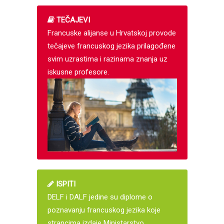
TEČAJEVI
Francuske alijanse u Hrvatskoj provode
tečajeve francuskog jezika prilagođene
svim uzrastima i razinama znanja uz
iskusne profesore.
ISPITI
DELF i DALF jedine su diplome o
poznavanju francuskog jezika koje
strancima izdaje Ministarstvo