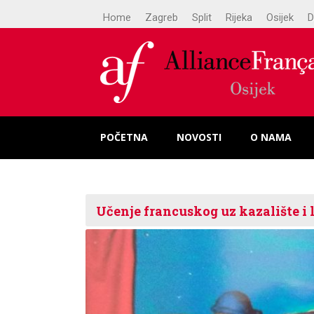
Home
Zagreb
Split
Rijeka
Osijek
D
POČETNA
NOVOSTI
O NAMA
Učenje francuskog uz kazalište i 