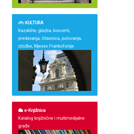
KULTURA
Kazalište, glazba, koncerti,
predavanja, čitaonica, putovanja,
izložbe, Mjesec Frankofonije
e-Knjižnica
Katalog knjižnične i multimedijalne
građe