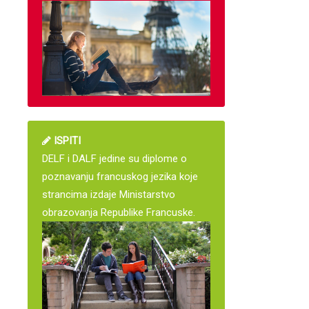
ISPITI
DELF i DALF jedine su diplome o
poznavanju francuskog jezika koje
strancima izdaje Ministarstvo
obrazovanja Republike Francuske.