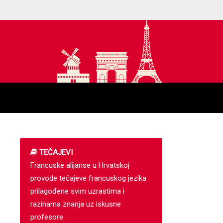
TEČAJEVI
Francuske alijanse u Hrvatskoj
provode tečajeve francuskog jezika
prilagođene svim uzrastima i
razinama znanja uz iskusne
profesore.