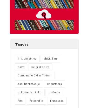
Tagovi
117. obljetnica
afrički film
balet
belgijsko pivo
Compagnie Didier Théron
dani frankofonije
degustacija
dokumentarni film
druženje
film
fotografije
Francuska