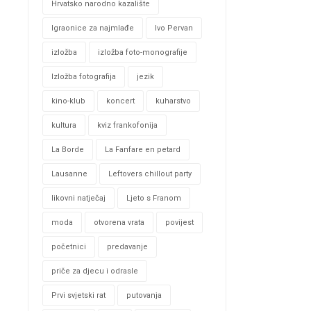
Hrvatsko narodno kazalište
Igraonice za najmlađe
Ivo Pervan
izložba
izložba foto-monografije
Izložba fotografija
jezik
kino-klub
koncert
kuharstvo
kultura
kviz frankofonija
La Borde
La Fanfare en petard
Lausanne
Leftovers chillout party
likovni natječaj
Ljeto s Franom
moda
otvorena vrata
povijest
početnici
predavanje
priče za djecu i odrasle
Prvi svjetski rat
putovanja