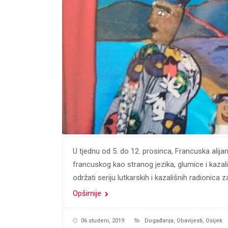
U tjednu od 5. do 12. prosinca, Francuska alija
francuskog kao stranog jezika, glumice i kaza
održati seriju lutkarskih i kazališnih radionica 
Opširnije
06 studeni, 2019
Događanja
,
Obavijesti
,
Osijek