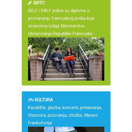
ISPITI
DELF i DALF jedine su diplome o
poznavanju francuskog jezika koje
strancima izdaje Ministarstvo
obrazovanja Republike Francuske.
KULTURA
Kazalište, glazba, koncerti, predavanja,
čitaonica, putovanja, izložbe, Mjesec
Frankofonije