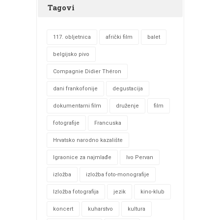
Tagovi
117. obljetnica
afrički film
balet
belgijsko pivo
Compagnie Didier Théron
dani frankofonije
degustacija
dokumentarni film
druženje
film
fotografije
Francuska
Hrvatsko narodno kazalište
Igraonice za najmlađe
Ivo Pervan
izložba
izložba foto-monografije
Izložba fotografija
jezik
kino-klub
koncert
kuharstvo
kultura