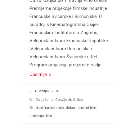
Od 10. ožujka do 1. travnja Kino Urania
Premijerne projekcije filmske industrije
Francuske,Švicarske i Rumunjske. U
suradnji s Kinematografima Osijek,
Francuskim Institutom u Zagrebu,
Veleposlanstvom Francuske Republike
,Veleposlanstvom Rumunjske i
Veleposlanstvom Švicarske u RH.
Program projekcija preuzmite ovdje
Opširnije
10 ožujak, 2016
Događanja
,
Obavijesti
,
Osijek
dani frankofonije
,
dokumentarni film
,
druženje
,
film