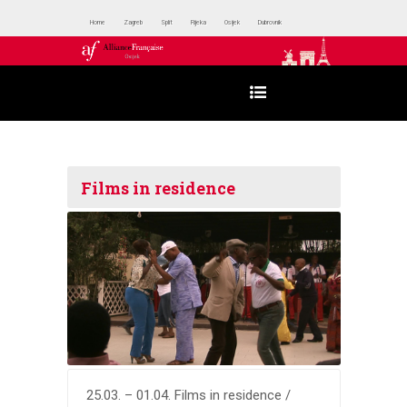
Home
Zagreb
Split
Rijeka
Osijek
Dubrovnik
Films in residence
25.03. – 01.04. Films in residence /