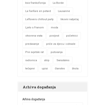
kviz frankofonija
La Borde
La Fanfare en petard
Lausanne
Leftovers chillout party
likovni natječaj
Ljeto s Franom
moda
otvorena vrata
povijest
početnici
predavanje
priče za djecu i odrasle
Prvi svjetski rat
putovanja
radionica
strip
Swisstales
tečajevi
upisi
članstvo
škola
Arhiva događanja
Arhiva događanja