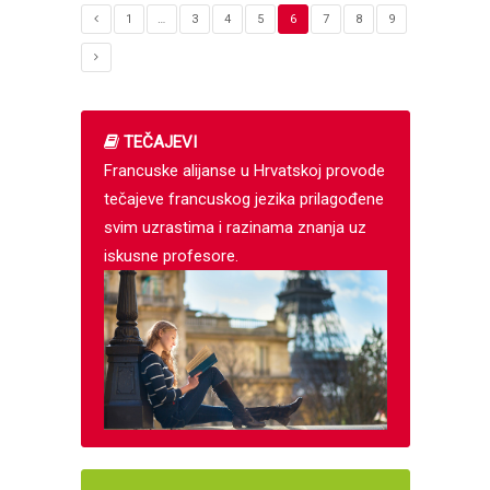
1
…
3
4
5
6
7
8
9
TEČAJEVI
Francuske alijanse u Hrvatskoj provode
tečajeve francuskog jezika prilagođene
svim uzrastima i razinama znanja uz
iskusne profesore.