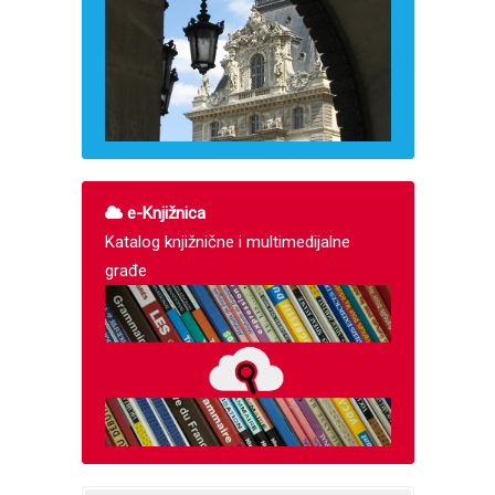
e-Knjižnica
Katalog knjižnične i multimedijalne
građe